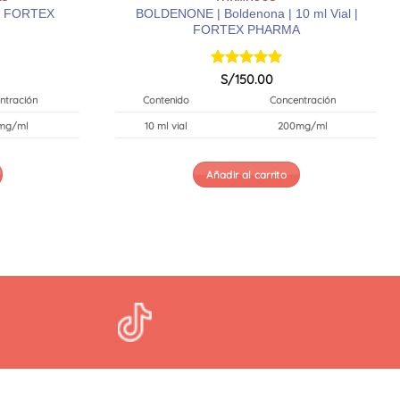
 | FORTEX
BOLDENONE | Boldenona | 10 ml Vial |
FORTEX PHARMA
Valorado
S/
150.00
con
5
de 5
ntración
Contenido
Concentración
mg/ml
10 ml vial
200mg/ml
Añadir al carrito