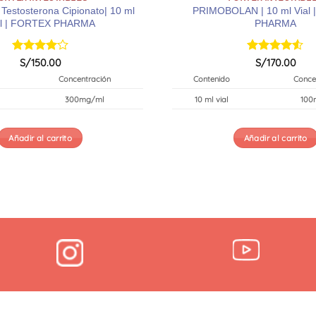
Testosterona Cipionato| 10 ml
PRIMOBOLAN | 10 ml Vial
al | FORTEX PHARMA
PHARMA
Valorado
Valorado
S/
150.00
S/
170.00
con
4
de
con
4.5
Concentración
Contenido
Conce
5
de 5
300mg/ml
10 ml vial
100
Añadir al carrito
Añadir al carrito