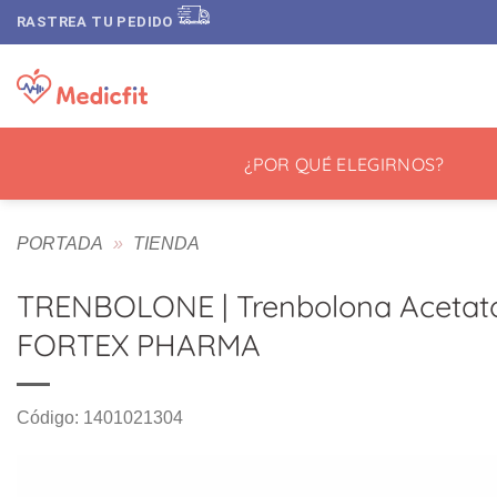
Saltar
RASTREA TU PEDIDO
al
contenido
¿POR QUÉ ELEGIRNOS?
PORTADA
»
TIENDA
TRENBOLONE | Trenbolona Acetato |
FORTEX PHARMA
Código: 1401021304