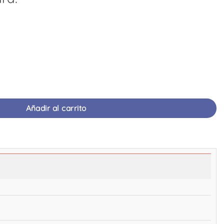
ato | 10 ml Vial | FORTEX PHARMA cantidad
Añadir al carrito