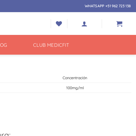
WHATSAPP +51 962 723 138
LOG
CLUB MEDICFIT
Concentración
100mg/ml
ra: