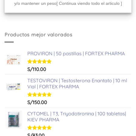
y/o mantener un peso[ Continua viendo todo el articulo ]
Productos mejor valorados
PROVIRON | 50 pastillas | FORTEX PHARMA
Valorado
S/
110.00
con
5.00
de 5
TESTOVIRON | Testosterona Enantato | 10 ml
Vial | FORTEX PHARMA
Valorado
S/
150.00
con
5.00
de 5
CYTOMEL | T3, Triyodotironina | 100 tabletas|
KIEV PHARMA
Valorado
S/
83.00