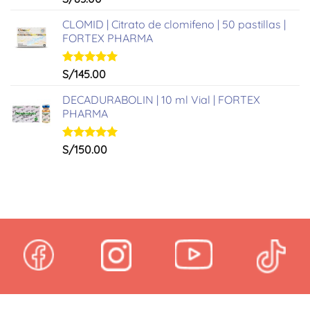
con
5.00
de 5
CLOMID | Citrato de clomifeno | 50 pastillas |
FORTEX PHARMA
Valorado
S/
145.00
con
5.00
de 5
DECADURABOLIN | 10 ml Vial | FORTEX
PHARMA
Valorado
S/
150.00
con
5.00
de 5