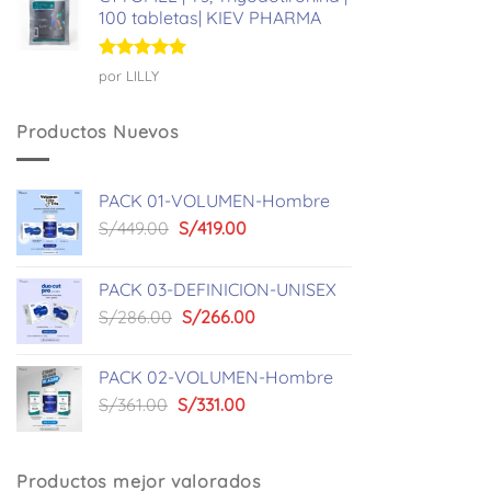
100 tabletas| KIEV PHARMA
Valorado
por LILLY
con
5
de 5
Productos Nuevos
PACK 01-VOLUMEN-Hombre
El
El
S/
449.00
S/
419.00
precio
precio
original
actual
PACK 03-DEFINICION-UNISEX
era:
es:
El
El
S/
286.00
S/
266.00
S/449.00.
S/419.00.
precio
precio
original
actual
PACK 02-VOLUMEN-Hombre
era:
es:
El
El
S/
361.00
S/
331.00
S/286.00.
S/266.00.
precio
precio
original
actual
era:
es:
Productos mejor valorados