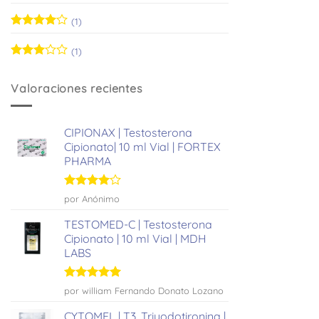
Valorado
con
5
de 5
(1)
Valorado
con
4
de
(1)
5
Valorado
con
3
Valoraciones recientes
de 5
CIPIONAX | Testosterona
Cipionato| 10 ml Vial | FORTEX
PHARMA
Valorado
por Anónimo
con
4
de
5
TESTOMED-C | Testosterona
Cipionato | 10 ml Vial | MDH
LABS
Valorado
por william Fernando Donato Lozano
con
5
de 5
CYTOMEL | T3, Triyodotironina |