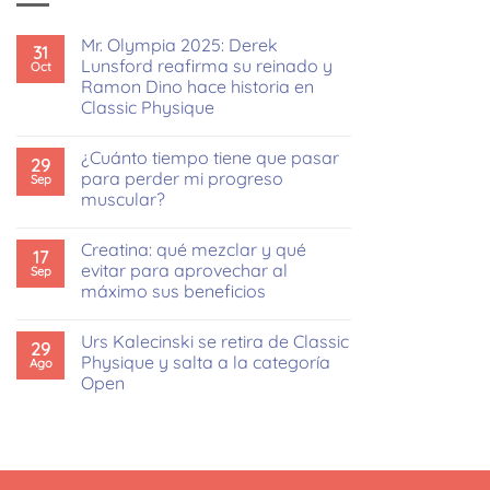
Mr. Olympia 2025: Derek
31
Lunsford reafirma su reinado y
Oct
Ramon Dino hace historia en
Classic Physique
No
hay
¿Cuánto tiempo tiene que pasar
comentarios
29
en
para perder mi progreso
Sep
Mr.
muscular?
Olympia
2025:
No
Derek
hay
Lunsford
Creatina: qué mezclar y qué
comentarios
17
reafirma
en
evitar para aprovechar al
Sep
su
¿Cuánto
reinado
máximo sus beneficios
tiempo
y
tiene
Ramon
No
que
Dino
hay
pasar
Urs Kalecinski se retira de Classic
hace
comentarios
29
para
en
historia
Physique y salta a la categoría
Ago
perder
Creatina:
en
mi
Open
qué
Classic
progreso
mezclar
Physique
muscular?
No
y
hay
qué
comentarios
evitar
en
para
Urs
aprovechar
Kalecinski
al
se