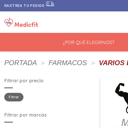
Saltar
RASTREA TU PEDIDO
al
contenido
¿POR QUÉ ELEGIRNOS?
PORTADA
»
FARMACOS
»
VARIOS
Filtrar por precio
Precio
Precio
Filtrar
mínimo
máximo
Filtrar por marcas