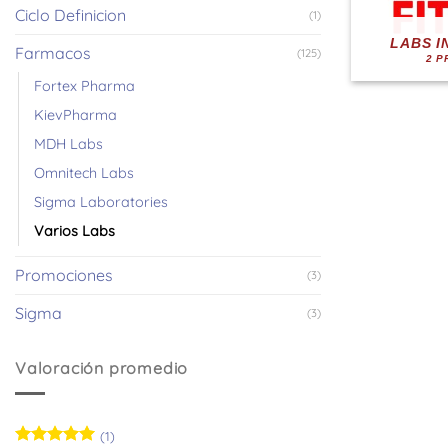
Ciclo Definicion
(1)
LABS I
Farmacos
(125)
2 P
Fortex Pharma
KievPharma
MDH Labs
Omnitech Labs
Sigma Laboratories
Varios Labs
Promociones
(3)
Sigma
(3)
Valoración promedio
(1)