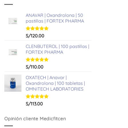
S/361.00.
S/331.00.
ANAVAR | Oxandrolona | 50
pastillas | FORTEX PHARMA
Valorado
S/
120.00
con
5.00
de 5
CLENBUTEROL | 100 pastillas |
FORTEX PHARMA
Valorado
S/
110.00
con
5.00
de 5
OXATECH | Anavar |
Oxandrolona | 100 tabletas |
OMNITECH LABORATORIES
Valorado
S/
113.00
con
5.00
de 5
Opinión cliente Medicfitcen