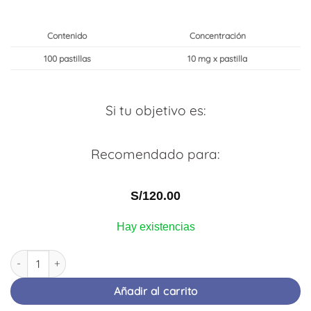
Valorado
1
con
5
de 5
en base a
Contenido
Concentración
valoración
de un
100 pastillas
10 mg x pastilla
cliente
Si tu objetivo es:
Recomendado para:
S/
120.00
Hay existencias
WINSTROL | Stanozolol | 100 pastillas | FORTEX PHARMA cantida
Añadir al carrito