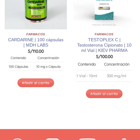
FARMACOS
FARMACOS
CARDARINE | 100 cápsulas
TESTOPLEX C |
| MDH LABS
Testosterona Cipionato | 10
ml Vial | KIEV PHARMA
S/
110.00
S/
100.00
Contenido
Concentración
Contenido
Concentración
100 Cápsulas
10 mg x Cápsula
1 Vial - 10ml
300 mg/ml
Añadir al carrito
Añadir al carrito