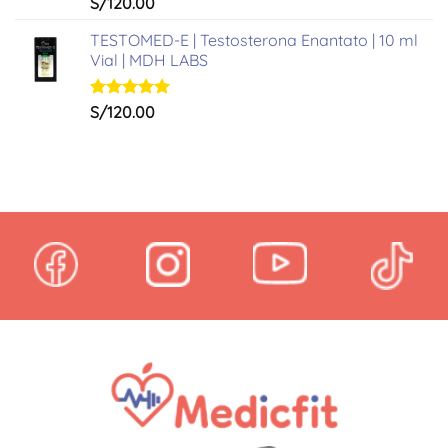
Valorado
S/
120.00
con
5.00
de 5
TESTOMED-E | Testosterona Enantato | 10 ml
Vial | MDH LABS
Valorado
S/
120.00
con
5.00
de 5