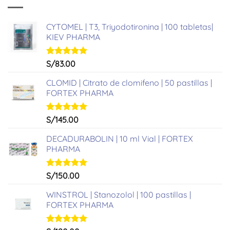
CYTOMEL | T3, Triyodotironina | 100 tabletas|
KIEV PHARMA
Valorado
S/
83.00
con
5.00
de 5
CLOMID | Citrato de clomifeno | 50 pastillas |
FORTEX PHARMA
Valorado
S/
145.00
con
5.00
de 5
DECADURABOLIN | 10 ml Vial | FORTEX
PHARMA
Valorado
S/
150.00
con
5.00
de 5
WINSTROL | Stanozolol | 100 pastillas |
FORTEX PHARMA