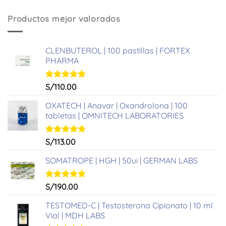
Productos mejor valorados
CLENBUTEROL | 100 pastillas | FORTEX
PHARMA
Valorado
S/
110.00
con
5.00
de 5
OXATECH | Anavar | Oxandrolona | 100
tabletas | OMNITECH LABORATORIES
Valorado
S/
113.00
con
5.00
de 5
SOMATROPE | HGH | 50ui | GERMAN LABS
Valorado
S/
190.00
con
5.00
de 5
TESTOMED-C | Testosterona Cipionato | 10 ml
Vial | MDH LABS