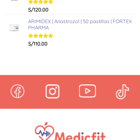
Valorado
S/
120.00
con
5.00
de 5
ARIMIDEX | Anastrozol | 50 pastillas | FORTEX
PHARMA
Valorado
S/
110.00
con
5.00
de 5