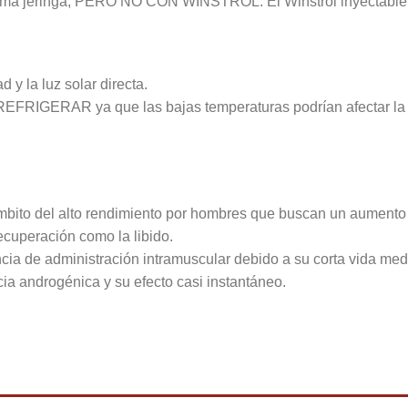
 misma jeringa, PERO NO CON WINSTROL. El Winstrol inyectable
 y la luz solar directa.
EFRIGERAR ya que las bajas temperaturas podrían afectar la vis
 ámbito del alto rendimiento por hombres que buscan un aumento
ecuperación como la libido.
ia de administración intramuscular debido a su corta vida medi
ia androgénica y su efecto casi instantáneo.