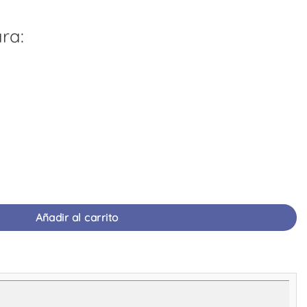
ra:
opionato | 10 ml Ampollas | SIGMA LABORATORIES cantidad
Añadir al carrito