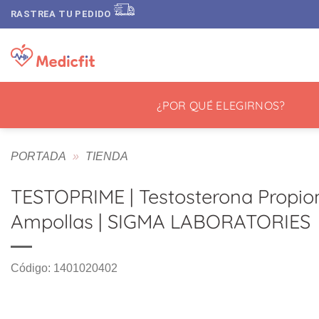
Saltar
RASTREA TU PEDIDO
al
contenido
¿POR QUÉ ELEGIRNOS?
PORTADA
»
TIENDA
TESTOPRIME | Testosterona Propion
Ampollas | SIGMA LABORATORIES
Código: 1401020402