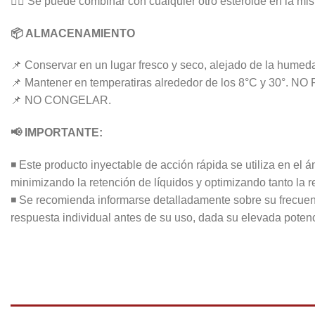
👉🏻 Se puede combinar con cualquier otro esteroide en la
📦 ALMACENAMIENTO
📌 Conservar en un lugar fresco y seco, alejado de la humedad
📌 Mantener en temperatiras alrededor de los 8°C y 30°. NO R
📌 NO CONGELAR.
📢 IMPORTANTE:
◾ Este producto inyectable de acción rápida se utiliza en el
minimizando la retención de líquidos y optimizando tanto la r
◾ Se recomienda informarse detalladamente sobre su frecuenc
respuesta individual antes de su uso, dada su elevada potenc