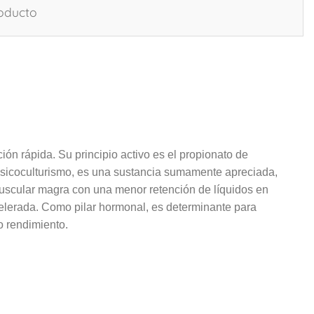
roducto
pida. Su principio activo es el propionato de
l fisicoculturismo, es una sustancia sumamente apreciada,
cular magra con una menor retención de líquidos en
elerada. Como pilar hormonal, es determinante para
to rendimiento.