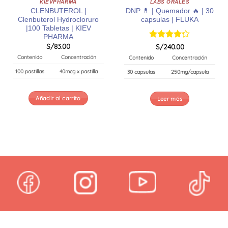
KIEVPHARMA
LABS ORALES
CLENBUTEROL |
DNP 💊 | Quemador 🔥 | 30
Clenbuterol Hydrocloruro
capsulas | FLUKA
|100 Tabletas | KIEV
PHARMA
S/
83.00
Valorado
S/
240.00
con
4.29
Contenido
Concentración
Contenido
Concentración
de 5
100 pastillas
40mcg x pastilla
30 capsulas
250mg/capsula
Añadir al carrito
Leer más