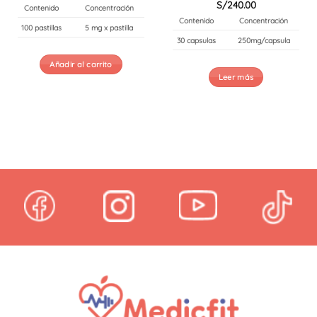
Valorado
S/
240.00
Contenido
Concentración
con
4.29
Contenido
Concentración
de 5
100 pastillas
5 mg x pastilla
30 capsulas
250mg/capsula
Añadir al carrito
Leer más