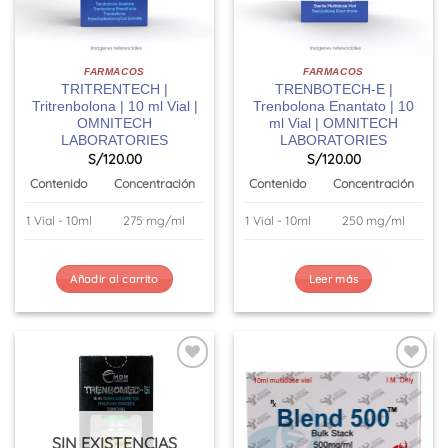
FARMACOS
FARMACOS
TRITRENTECH |
TRENBOTECH-E |
Tritrenbolona | 10 ml Vial |
Trenbolona Enantato | 10
OMNITECH
ml Vial | OMNITECH
LABORATORIES
LABORATORIES
S/
120.00
S/
120.00
Contenido
Concentración
Contenido
Concentración
1 Vial - 10ml
275 mg/ml
1 Vial - 10ml
250 mg/ml
Añadir al carrito
Leer más
SIN EXISTENCIAS