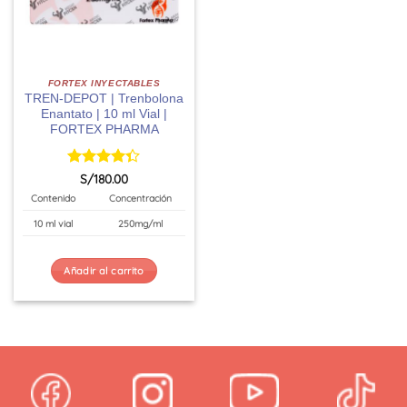
FORTEX INYECTABLES
TREN-DEPOT | Trenbolona
Enantato | 10 ml Vial |
FORTEX PHARMA
Valorado
S/
180.00
con
4.33
Contenido
Concentración
de 5
10 ml vial
250mg/ml
Añadir al carrito