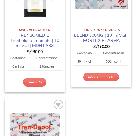
MDH INYECTABLES
FORTEX INYECTABLES
TRENBOMED-E |
BLEND 500MG | 10 ml Vial |
Trenbolona Enantato | 10
FORTEX PHARMA
ml Vial | MDH LABS
S/
190.00
S/
130.00
Contenido
Concentración
Contenido
Concentración
10 ml vial
500mg/ml
10 ml vial
250mg/ml
Añadir al carrito
Leer más