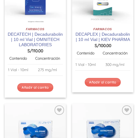
FARMACOS
FARMACOS
DECATECH | Decadurabolin
DECAPLEX | Decadurabolin
| 10 ml Vial | OMNITECH
| 10 ml Vial | KIEV PHARMA
LABORATORIES
S/
100.00
S/
110.00
Contenido
Concentración
Contenido
Concentración
1 Vial - 10ml
300 mg/ml
1 Vial - 10ml
275 mg/ml
Añadir al carrito
Añadir al carrito