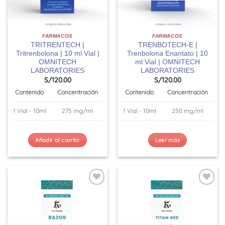
FARMACOS
FARMACOS
TRITRENTECH |
TRENBOTECH-E |
Tritrenbolona | 10 ml Vial |
Trenbolona Enantato | 10
OMNITECH
ml Vial | OMNITECH
LABORATORIES
LABORATORIES
S/
120.00
S/
120.00
Contenido
Concentración
Contenido
Concentración
1 Vial - 10ml
275 mg/ml
1 Vial - 10ml
250 mg/ml
Añadir al carrito
Leer más