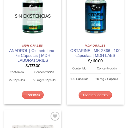
SIN EXISTENCIAS
MDH ORALES
MDH ORALES
ANADROL | Oximetolona |
OSTARINE | MK-2866 | 100
75 Cápsulas | MDH
cápsulas | MDH LABS
LABORATORIES
S/
110.00
S/
133.00
Contenido
Concentración
Contenido
Concentración
100 Cápsulas
20 mg x Cápsula
75 Cápsulas
50 mg x Cápsula
Leer más
Añadir al carrito