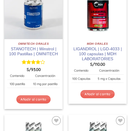
OMNITECH ORALES
MDH ORALES
STANOTECH | Winstrol |
LIGANDROL | LGD-4033 |
100 Pastillas | OMNITECH
100 capsulas | MDH
LABORATORIES
S/
110.00
Valorado
S/
93.00
Contenido
Concentración
con
4
de
Contenido
Concentración
5
100 Capsulas
5 mg x Capsulas
100 pastilla
10 mg por pastilla
Añadir al carrito
Añadir al carrito