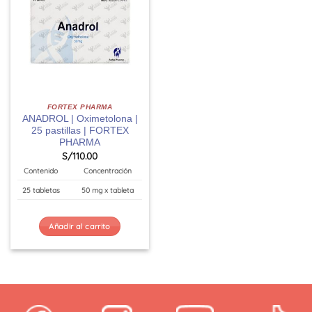
FORTEX PHARMA
ANADROL | Oximetolona |
25 pastillas | FORTEX
PHARMA
S/
110.00
Contenido
Concentración
25 tabletas
50 mg x tableta
Añadir al carrito