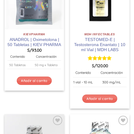
KIEVPHARMA
MDH INYECTABLES
ANADROL | Oximetolona |
TESTOMED-E |
50 Tabletas | KIEV PHARMA
Testosterona Enantato | 10
ml Vial | MDH LABS
S/
93.00
Contenido
Concentración
Valorado
S/
120.00
50 Tabletas
50 mg x Tableta
con
5
de 5
Contenido
Concentración
Añadir al carrito
1 vial - 10 mL
300 mg/mL
Añadir al carrito