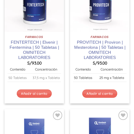
FARMACOS
FARMACOS
FENTERTECH | Elvenir |
PROVITECH | Proviron |
Fentermina | 50 Tabletas |
Mesterolona | 50 Tabletas |
OMNITECH
OMNITECH
LABORATORIES
LABORATORIES
S/
93.00
S/
93.00
Contenido
Concentración
Contenido
Concentración
50 Tabletas
37,5 mg x Tableta
50 Tabletas
25 mg x Tableta
Añadir al carrito
Añadir al carrito