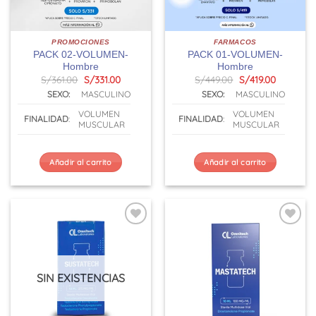
PROMOCIONES
FARMACOS
PACK 02-VOLUMEN-
PACK 01-VOLUMEN-
Hombre
Hombre
El
El
El
El
S/
361.00
S/
331.00
S/
449.00
S/
419.00
precio
precio
precio
precio
SEXO:
MASCULINO
SEXO:
MASCULINO
original
actual
original
actual
era:
es:
era:
es:
VOLUMEN
VOLUMEN
S/361.00.
S/331.00.
S/449.00.
S/419.00.
FINALIDAD
:
FINALIDAD
:
MUSCULAR
MUSCULAR
Añadir al carrito
Añadir al carrito
SIN EXISTENCIAS