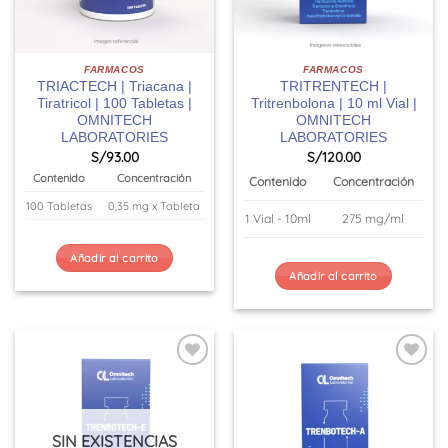
FARMACOS
FARMACOS
TRIACTECH | Triacana |
TRITRENTECH |
Tiratricol | 100 Tabletas |
Tritrenbolona | 10 ml Vial |
OMNITECH
OMNITECH
LABORATORIES
LABORATORIES
S/
93.00
S/
120.00
Contenido
Concentración
Contenido
Concentración
100 Tabletas
0,35 mg x Tableta
1 Vial - 10ml
275 mg/ml
Añadir al carrito
Añadir al carrito
SIN EXISTENCIAS