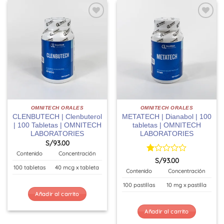
OMNITECH ORALES
OMNITECH ORALES
CLENBUTECH | Clenbuterol
METATECH | Dianabol | 100
| 100 Tabletas | OMNITECH
tabletas | OMNITECH
LABORATORIES
LABORATORIES
S/
93.00
Contenido
Concentración
Valorado
S/
93.00
con
100 tabletas
40 mcg x tableta
Contenido
Concentración
1
de
100 pastillas
10 mg x pastilla
5
Añadir al carrito
Añadir al carrito