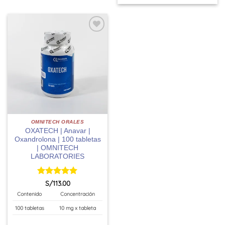
OMNITECH ORALES
OXATECH | Anavar |
Oxandrolona | 100 tabletas
| OMNITECH
LABORATORIES
Valorado
S/
113.00
con
5
de 5
Contenido
Concentración
100 tabletas
10 mg x tableta