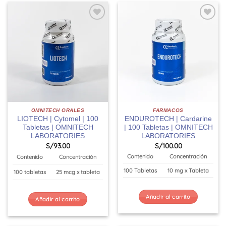
OMNITECH ORALES
FARMACOS
LIOTECH | Cytomel | 100
ENDUROTECH | Cardarine
Tabletas | OMNITECH
| 100 Tabletas | OMNITECH
LABORATORIES
LABORATORIES
S/
93.00
S/
100.00
Contenido
Concentración
Contenido
Concentración
100 Tabletas
10 mg x Tableta
100 tabletas
25 mcg x tableta
Añadir al carrito
Añadir al carrito