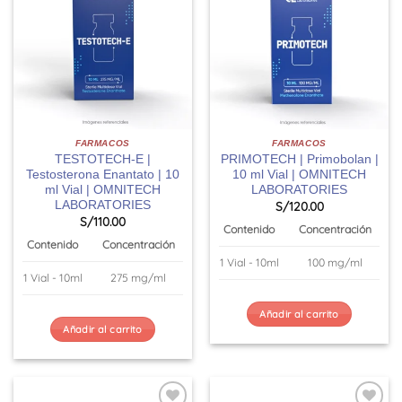
FARMACOS
FARMACOS
TESTOTECH-E |
PRIMOTECH | Primobolan |
Testosterona Enantato | 10
10 ml Vial | OMNITECH
ml Vial | OMNITECH
LABORATORIES
LABORATORIES
S/
120.00
S/
110.00
Contenido
Concentración
Contenido
Concentración
1 Vial - 10ml
100 mg/ml
1 Vial - 10ml
275 mg/ml
Añadir al carrito
Añadir al carrito