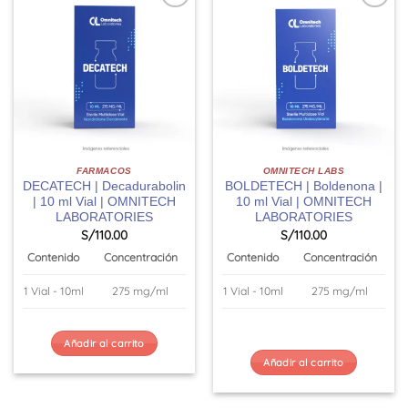
FARMACOS
OMNITECH LABS
DECATECH | Decadurabolin
BOLDETECH | Boldenona |
| 10 ml Vial | OMNITECH
10 ml Vial | OMNITECH
LABORATORIES
LABORATORIES
S/
110.00
S/
110.00
Contenido
Concentración
Contenido
Concentración
1 Vial - 10ml
275 mg/ml
1 Vial - 10ml
275 mg/ml
Añadir al carrito
Añadir al carrito