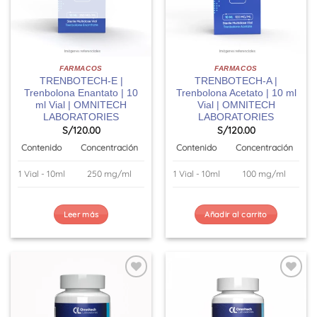
FARMACOS
FARMACOS
TRENBOTECH-E |
TRENBOTECH-A |
Trenbolona Enantato | 10
Trenbolona Acetato | 10 ml
ml Vial | OMNITECH
Vial | OMNITECH
LABORATORIES
LABORATORIES
S/
120.00
S/
120.00
Contenido
Concentración
Contenido
Concentración
1 Vial - 10ml
250 mg/ml
1 Vial - 10ml
100 mg/ml
Leer más
Añadir al carrito