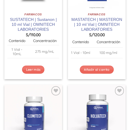
FARMACOS
FARMACOS
SUSTATECH | Sustanon |
MASTATECH | MASTERON
10 ml Vial | OMNITECH
| 10 ml Vial | OMNITECH
LABORATORIES
LABORATORIES
S/
110.00
S/
120.00
Contenido
Concentración
Contenido
Concentración
1 Vial -
275 mg/mL
1 Vial - 10ml
100 mg/ml
10mL
Leer más
Añadir al carrito