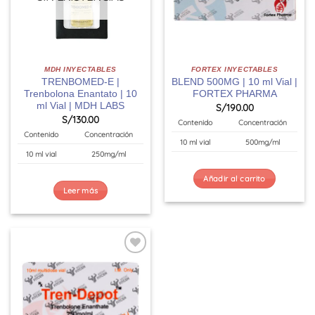
MDH INYECTABLES
FORTEX INYECTABLES
TRENBOMED-E |
BLEND 500MG | 10 ml Vial |
Trenbolona Enantato | 10
FORTEX PHARMA
ml Vial | MDH LABS
S/
190.00
S/
130.00
Contenido
Concentración
Contenido
Concentración
10 ml vial
500mg/ml
10 ml vial
250mg/ml
Añadir al carrito
Leer más