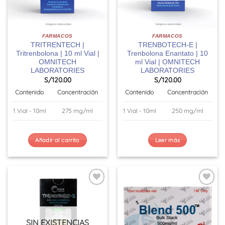
FARMACOS
FARMACOS
TRITRENTECH |
TRENBOTECH-E |
Tritrenbolona | 10 ml Vial |
Trenbolona Enantato | 10
OMNITECH
ml Vial | OMNITECH
LABORATORIES
LABORATORIES
S/
120.00
S/
120.00
Contenido
Concentración
Contenido
Concentración
1 Vial - 10ml
275 mg/ml
1 Vial - 10ml
250 mg/ml
Añadir al carrito
Leer más
SIN EXISTENCIAS