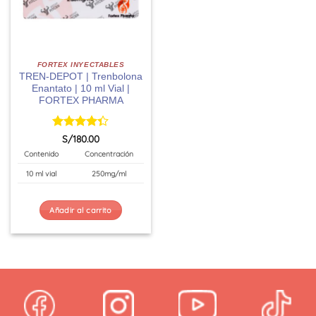
FORTEX INYECTABLES
TREN-DEPOT | Trenbolona
Enantato | 10 ml Vial |
FORTEX PHARMA
Valorado
S/
180.00
con
4.33
Contenido
Concentración
de 5
10 ml vial
250mg/ml
Añadir al carrito