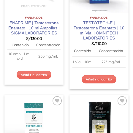
FARMACOS
FARMACOS
ENAPRIME | Testosterona
TESTOTECH-E |
Enantato | 10 ml Ampollas |
Testosterona Enantato | 10
SIGMA LABORATORIES
ml Vial | OMNITECH
LABORATORIES
S/
130.00
S/
110.00
Contenido
Concentración
Contenido
Concentración
10 amp - 1 mL
250 mg/mL
c/U
1 Vial - 10ml
275 mg/ml
Añadir al carrito
Añadir al carrito