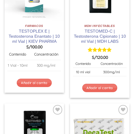
FARMACOS
MDH INYECTABLES
TESTOPLEX E |
TESTOMED-C |
Testosterona Enantato | 10
Testosterona Cipionato | 10
ml Vial | KIEV PHARMA
ml Vial | MDH LABS
S/
100.00
Contenido
Concentración
Valorado
S/
120.00
con
5
de 5
Contenido
Concentración
1 Vial - 10ml
300 mg/ml
10 ml vial
300mg/ml
Añadir al carrito
Añadir al carrito