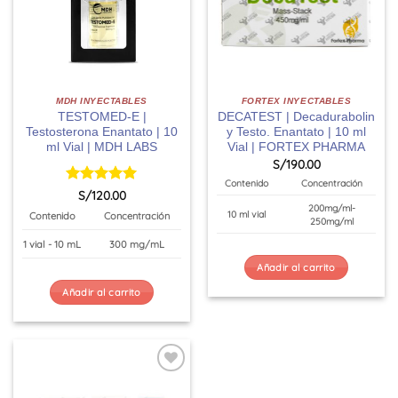
MDH INYECTABLES
FORTEX INYECTABLES
TESTOMED-E |
DECATEST | Decadurabolin
Testosterona Enantato | 10
y Testo. Enantato | 10 ml
ml Vial | MDH LABS
Vial | FORTEX PHARMA
S/
190.00
Contenido
Concentración
Valorado
S/
120.00
con
5
de 5
200mg/ml-
10 ml vial
Contenido
Concentración
250mg/ml
1 vial - 10 mL
300 mg/mL
Añadir al carrito
Añadir al carrito