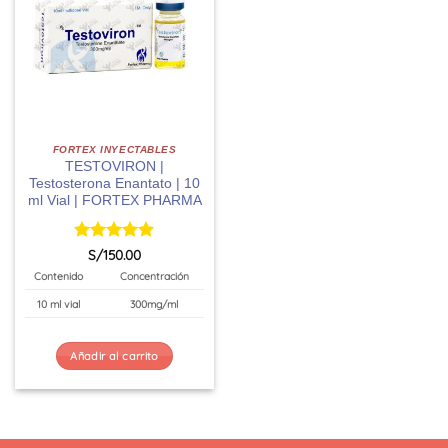
FORTEX INYECTABLES
TESTOVIRON |
Testosterona Enantato | 10
ml Vial | FORTEX PHARMA
Valorado
S/
150.00
con
5
de 5
Contenido
Concentración
10 ml vial
300mg/ml
Añadir al carrito