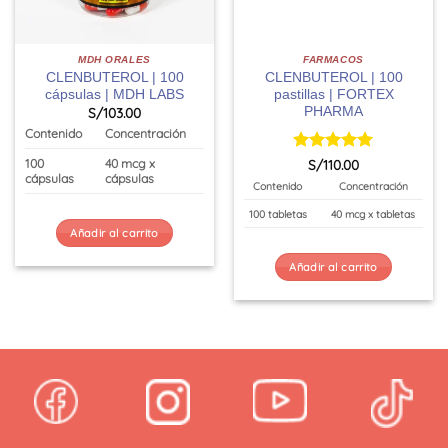
MDH ORALES
FARMACOS
CLENBUTEROL | 100
CLENBUTEROL | 100
cápsulas | MDH LABS
pastillas | FORTEX
PHARMA
S/
103.00
Contenido
Concentración
Valorado
S/
110.00
100
40 mcg x
con
5
de 5
cápsulas
cápsulas
Contenido
Concentración
100 tabletas
40 mcg x tabletas
Añadir al carrito
Añadir al carrito