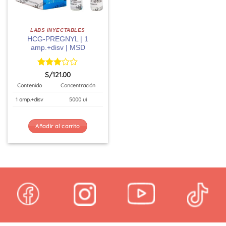
LABS INYECTABLES
HCG-PREGNYL | 1
amp.+disv | MSD
Valorado
S/
121.00
con
3
Contenido
Concentración
de 5
1 amp.+disv
5000 ui
Añadir al carrito