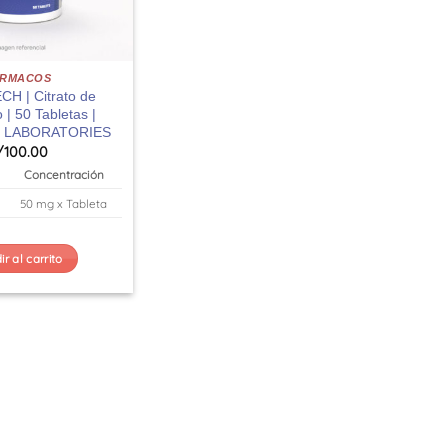
ARMACOS
H | Citrato de
 | 50 Tabletas |
 LABORATORIES
/
100.00
Concentración
50 mg x Tableta
r al carrito