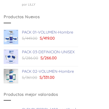
Valorado
por LILLY
con
5
de 5
Productos Nuevos
PACK 01-VOLUMEN-Hombre
El
El
S/
449.00
S/
419.00
precio
precio
original
actual
PACK 03-DEFINICION-UNISEX
era:
es:
El
El
S/
286.00
S/
266.00
S/449.00.
S/419.00.
precio
precio
original
actual
PACK 02-VOLUMEN-Hombre
era:
es:
El
El
S/
361.00
S/
331.00
S/286.00.
S/266.00.
precio
precio
original
actual
era:
es:
Productos mejor valorados
S/361.00.
S/331.00.