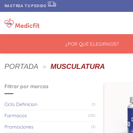
Saltar
RASTREA TU PEDIDO
al
contenido
¿POR QUÉ ELEGIRNOS?
PORTADA
»
MUSCULATURA
Filtrar por marcas
Ciclo Definicion
(1)
Farmacos
(125)
Promociones
(3)