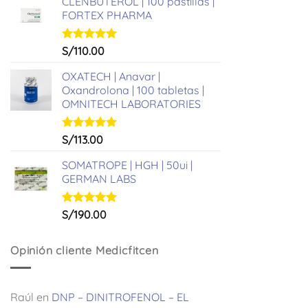
CLENBUTEROL | 100 pastillas |
FORTEX PHARMA
Valorado
S/
110.00
con
5.00
de 5
OXATECH | Anavar |
Oxandrolona | 100 tabletas |
OMNITECH LABORATORIES
Valorado
S/
113.00
con
5.00
de 5
SOMATROPE | HGH | 50ui |
GERMAN LABS
Valorado
S/
190.00
con
5.00
de 5
Opinión cliente Medicfitcen
Raúl
en
DNP – DINITROFENOL – EL