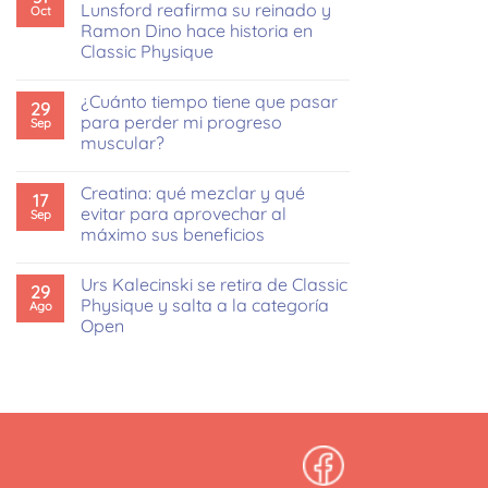
Lunsford reafirma su reinado y
Oct
Ramon Dino hace historia en
Classic Physique
No
hay
¿Cuánto tiempo tiene que pasar
comentarios
29
en
para perder mi progreso
Sep
Mr.
muscular?
Olympia
2025:
No
Derek
hay
Lunsford
Creatina: qué mezclar y qué
comentarios
17
reafirma
en
evitar para aprovechar al
Sep
su
¿Cuánto
reinado
máximo sus beneficios
tiempo
y
tiene
Ramon
No
que
Dino
hay
pasar
Urs Kalecinski se retira de Classic
hace
comentarios
29
para
en
historia
Physique y salta a la categoría
Ago
perder
Creatina:
en
mi
Open
qué
Classic
progreso
mezclar
Physique
muscular?
No
y
hay
qué
comentarios
evitar
en
para
Urs
aprovechar
Kalecinski
al
se
máximo
retira
sus
de
beneficios
Classic