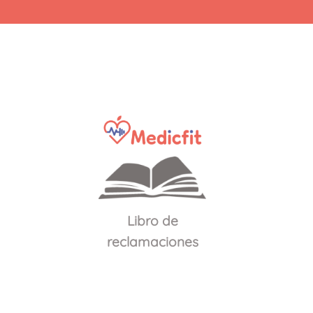
Physique
y
salta
a
la
categoría
Open
Libro de
reclamaciones