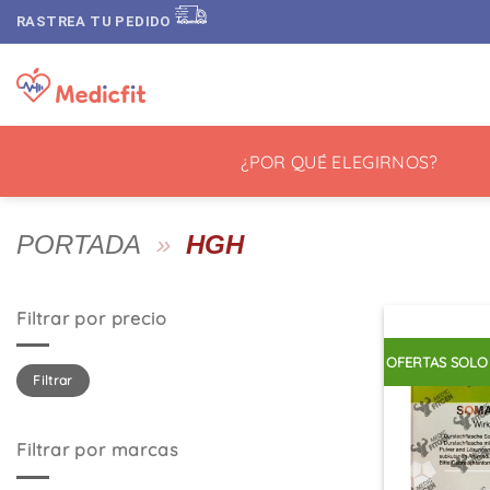
Saltar
RASTREA TU PEDIDO
al
contenido
¿POR QUÉ ELEGIRNOS?
PORTADA
»
HGH
Filtrar por precio
OFERTAS SOLO
Precio
Precio
Filtrar
mínimo
máximo
Filtrar por marcas