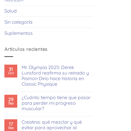
Salud
Sin categoría
Suplementos
Artículos recientes
Mr. Olympia 2025: Derek
31
Lunsford reafirma su reinado y
Oct
Ramon Dino hace historia en
Classic Physique
No
hay
¿Cuánto tiempo tiene que pasar
comentarios
29
en
para perder mi progreso
Sep
Mr.
muscular?
Olympia
2025:
No
Derek
hay
Lunsford
Creatina: qué mezclar y qué
comentarios
17
reafirma
en
evitar para aprovechar al
Sep
su
¿Cuánto