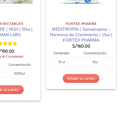
INYECTABLES
FORTEX PHARMA
 | HGH | 50ui |
MEDITROPIN | Somatropina –
MAN LABS
Hormona de Crecimiento | 15ui |
FORTEX PHARMA
S/
160.00
orado
/
190.00
Contenido
Concentración
n
5
de 5
 de Crecimiento
15 ui
15ui
Concentración
5000ui
Añadir al carrito
r al carrito