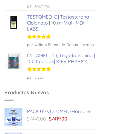
Valorado
por Anónimo
con
4
de
5
TESTOMED-C | Testosterona
Cipionato | 10 ml Vial | MDH
LABS
Valorado
por william Fernando Donato Lozano
con
5
de 5
CYTOMEL | T3, Triyodotironina |
100 tabletas| KIEV PHARMA
Valorado
por LILLY
con
5
de 5
Productos Nuevos
PACK 01-VOLUMEN-Hombre
El
El
S/
449.00
S/
419.00
precio
precio
original
actual