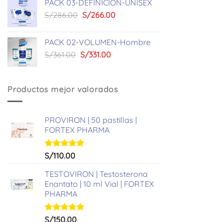
PACK 03-DEFINICION-UNISEX
era:
es:
El
El
S/
286.00
S/
266.00
S/449.00.
S/419.00.
precio
precio
original
actual
PACK 02-VOLUMEN-Hombre
era:
es:
El
El
S/
361.00
S/
331.00
S/286.00.
S/266.00.
precio
precio
original
actual
era:
es:
Productos mejor valorados
S/361.00.
S/331.00.
PROVIRON | 50 pastillas |
FORTEX PHARMA
Valorado
S/
110.00
con
5.00
de 5
TESTOVIRON | Testosterona
Enantato | 10 ml Vial | FORTEX
PHARMA
Valorado
S/
150.00