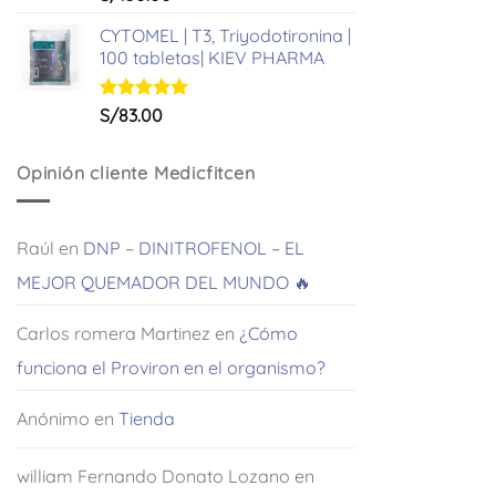
con
5.00
de 5
CYTOMEL | T3, Triyodotironina |
100 tabletas| KIEV PHARMA
Valorado
S/
83.00
con
5.00
de 5
Opinión cliente Medicfitcen
Raúl
en
DNP – DINITROFENOL – EL
MEJOR QUEMADOR DEL MUNDO 🔥
Carlos romera Martinez
en
¿Cómo
funciona el Proviron en el organismo?
Anónimo
en
Tienda
william Fernando Donato Lozano
en