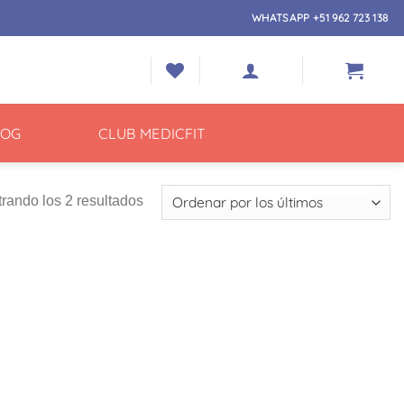
WHATSAPP +51 962 723 138
LOG
CLUB MEDICFIT
Ordenado
rando los 2 resultados
por
los
últimos