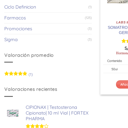
Ciclo Definicion
(1)
Farmacos
(125)
LABS 
SOMATROPE
Promociones
(3)
GER
Sigma
(3)
Val
S
co
Hormona
Valoración promedio
Contenido
50ui
(1)
Valorado
Añadi
con
5
de 5
Valoraciones recientes
CIPIONAX | Testosterona
Cipionato| 10 ml Vial | FORTEX
PHARMA