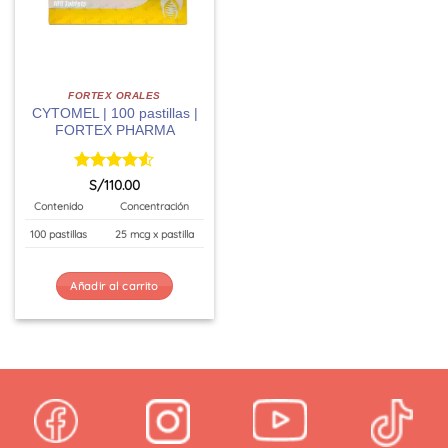
FORTEX ORALES
CYTOMEL | 100 pastillas |
FORTEX PHARMA
Valorado
S/
110.00
con
4.5
Contenido
Concentración
de 5
100 pastillas
25 mcg x pastilla
Añadir al carrito