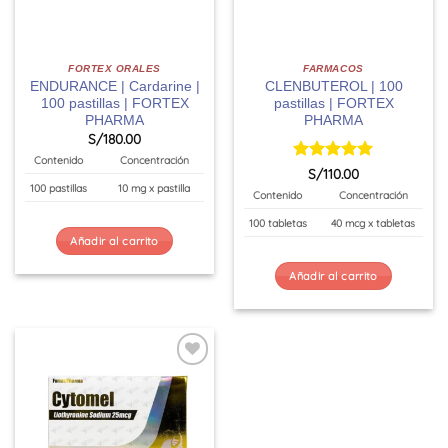
FORTEX ORALES
FARMACOS
ENDURANCE | Cardarine |
CLENBUTEROL | 100
100 pastillas | FORTEX
pastillas | FORTEX
PHARMA
PHARMA
S/
180.00
Contenido
Concentración
Valorado
S/
110.00
con
5
de 5
100 pastillas
10 mg x pastilla
Contenido
Concentración
100 tabletas
40 mcg x tabletas
Añadir al carrito
Añadir al carrito