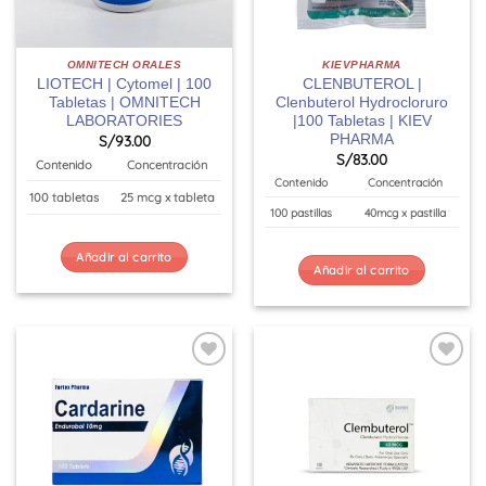
OMNITECH ORALES
KIEVPHARMA
LIOTECH | Cytomel | 100
CLENBUTEROL |
Tabletas | OMNITECH
Clenbuterol Hydrocloruro
LABORATORIES
|100 Tabletas | KIEV
PHARMA
S/
93.00
S/
83.00
Contenido
Concentración
Contenido
Concentración
100 tabletas
25 mcg x tableta
100 pastillas
40mcg x pastilla
Añadir al carrito
Añadir al carrito