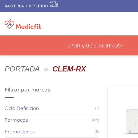
Saltar
RASTREA TU PEDIDO
al
contenido
¿POR QUÉ ELEGIRNOS?
PORTADA
»
CLEM-RX
Filtrar por marcas
Ciclo Definicion
(1)
Farmacos
(125)
Promociones
(3)