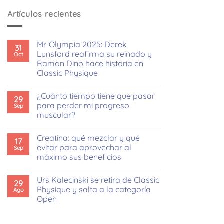
Artículos recientes
Mr. Olympia 2025: Derek
31
Lunsford reafirma su reinado y
Oct
Ramon Dino hace historia en
Classic Physique
No
hay
¿Cuánto tiempo tiene que pasar
comentarios
29
en
para perder mi progreso
Sep
Mr.
muscular?
Olympia
2025:
No
Derek
hay
Lunsford
Creatina: qué mezclar y qué
comentarios
17
reafirma
en
evitar para aprovechar al
Sep
su
¿Cuánto
reinado
máximo sus beneficios
tiempo
y
tiene
Ramon
No
que
Dino
hay
pasar
Urs Kalecinski se retira de Classic
hace
comentarios
29
para
en
historia
Physique y salta a la categoría
Ago
perder
Creatina:
en
mi
Open
qué
Classic
progreso
mezclar
Physique
muscular?
No
y
hay
qué
comentarios