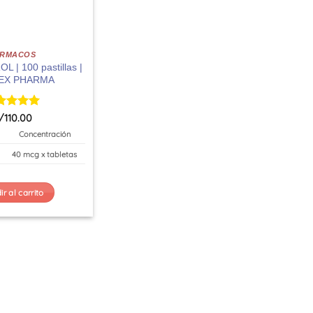
ARMACOS
 | 100 pastillas |
EX PHARMA
orado
/
110.00
n
5
de 5
Concentración
40 mcg x tabletas
r al carrito