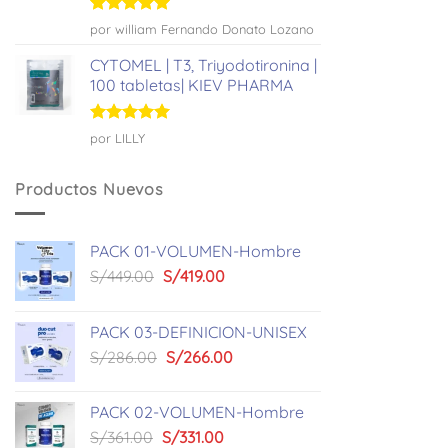
Valorado
por william Fernando Donato Lozano
con
5
de 5
CYTOMEL | T3, Triyodotironina |
100 tabletas| KIEV PHARMA
Valorado
por LILLY
con
5
de 5
Productos Nuevos
PACK 01-VOLUMEN-Hombre
El
El
S/
449.00
S/
419.00
precio
precio
original
actual
PACK 03-DEFINICION-UNISEX
era:
es:
El
El
S/
286.00
S/
266.00
S/449.00.
S/419.00.
precio
precio
original
actual
PACK 02-VOLUMEN-Hombre
era:
es:
El
El
S/
361.00
S/
331.00
S/286.00.
S/266.00.