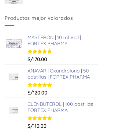
precio
precio
original
actual
era:
es:
Productos mejor valorados
S/361.00.
S/331.00.
MASTERON | 10 ml Vial |
FORTEX PHARMA
Valorado
S/
170.00
con
5.00
de 5
ANAVAR | Oxandrolona | 50
pastillas | FORTEX PHARMA
Valorado
S/
120.00
con
5.00
de 5
CLENBUTEROL | 100 pastillas |
FORTEX PHARMA
Valorado
S/
110.00
con
5.00
de 5