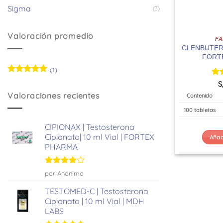
Sigma
(3)
Valoración promedio
F
CLENBUTEROL
FORT
(1)
Valorado
Val
S
con
5
de 5
co
Valoraciones recientes
Contenido
100 tabletas
CIPIONAX | Testosterona
Cipionato| 10 ml Vial | FORTEX
Añadi
PHARMA
Valorado
por Anónimo
con
4
de
5
TESTOMED-C | Testosterona
Cipionato | 10 ml Vial | MDH
LABS