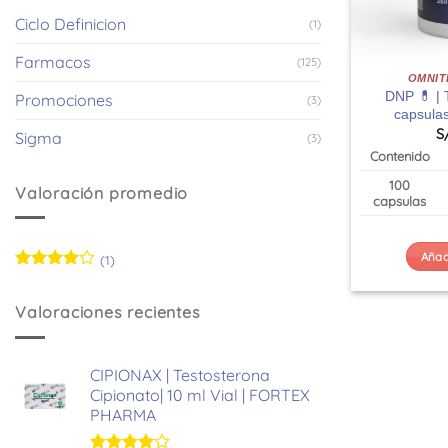
Ciclo Definicion
(1)
Farmacos
(125)
OMNIT
DNP 💊 | 
Promociones
(3)
capsula
S
Sigma
(3)
Contenido
100
Valoración promedio
capsulas
Añadi
(1)
Valorado
con
4
de
Valoraciones recientes
5
CIPIONAX | Testosterona
Cipionato| 10 ml Vial | FORTEX
PHARMA