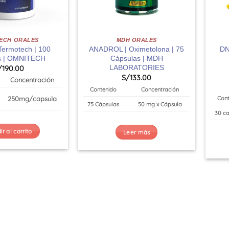
ECH ORALES
MDH ORALES
Termotech | 100
ANADROL | Oximetolona | 75
DN
s | OMNITECH
Cápsulas | MDH
LABORATORIES
/
190.00
S/
133.00
Concentración
Contenido
Concentración
250mg/capsula
Cont
75 Cápsulas
50 mg x Cápsula
30 ca
r al carrito
Leer más