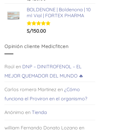
con
5.00
de 5
BOLDENONE | Boldenona | 10
ml Vial | FORTEX PHARMA
Valorado
S/
150.00
con
5.00
de 5
Opinión cliente Medicfitcen
Raúl
en
DNP – DINITROFENOL – EL
MEJOR QUEMADOR DEL MUNDO 🔥
Carlos romera Martinez
en
¿Cómo
funciona el Proviron en el organismo?
Anónimo
en
Tienda
william Fernando Donato Lozano
en