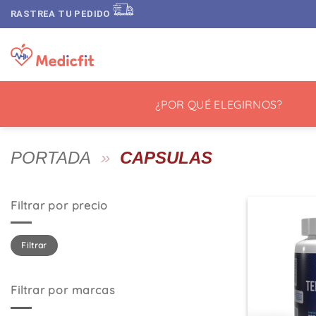
Saltar
RASTREA TU PEDIDO
al
contenido
¿POR QUÉ ELEGIRNOS?
PORTADA
»
CAPSULAS
Filtrar por precio
Precio
Precio
Filtrar
mínimo
máximo
Filtrar por marcas