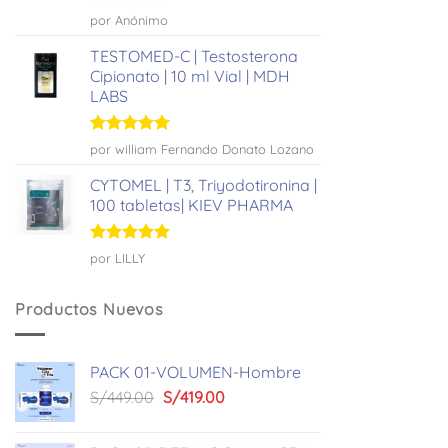
Valorado
por Anónimo
con
4
de
5
TESTOMED-C | Testosterona
Cipionato | 10 ml Vial | MDH
LABS
Valorado
por william Fernando Donato Lozano
con
5
de 5
CYTOMEL | T3, Triyodotironina |
100 tabletas| KIEV PHARMA
Valorado
por LILLY
con
5
de 5
Productos Nuevos
PACK 01-VOLUMEN-Hombre
El
El
S/
449.00
S/
419.00
precio
precio
original
actual