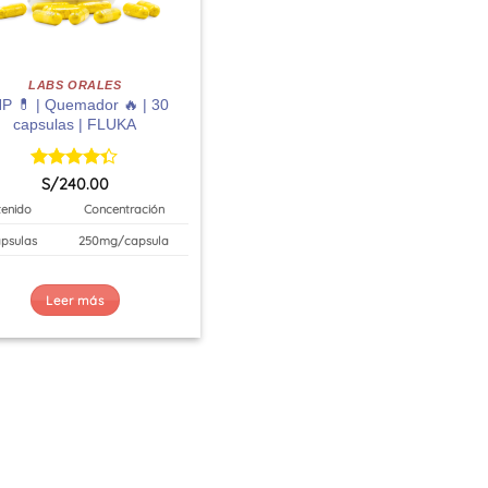
LABS ORALES
P 💊 | Quemador 🔥 | 30
capsulas | FLUKA
Valorado
S/
240.00
con
4.29
enido
Concentración
de 5
psulas
250mg/capsula
Leer más