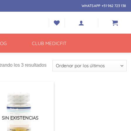
WHATSAPP +51 962 723 138
LOG
CLUB MEDICFIT
Ordenado
rando los 3 resultados
por
los
últimos
SIN EXISTENCIAS