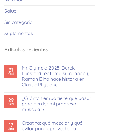
Salud
Sin categoría
Suplementos
Artículos recientes
Mr. Olympia 2025: Derek
31
Lunsford reafirma su reinado y
Oct
Ramon Dino hace historia en
Classic Physique
No
hay
¿Cuánto tiempo tiene que pasar
comentarios
29
en
para perder mi progreso
Sep
Mr.
muscular?
Olympia
2025:
No
Derek
hay
Lunsford
Creatina: qué mezclar y qué
comentarios
17
reafirma
en
evitar para aprovechar al
Sep
su
¿Cuánto