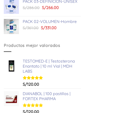
PACK 03-DEFINICION-UNISEX
era:
es:
El
El
S/
286.00
S/
266.00
S/449.00.
S/419.00.
precio
precio
original
actual
PACK 02-VOLUMEN-Hombre
era:
es:
El
El
S/
361.00
S/
331.00
S/286.00.
S/266.00.
precio
precio
original
actual
era:
es:
Productos mejor valorados
S/361.00.
S/331.00.
TESTOMED-E | Testosterona
Enantato | 10 ml Vial | MDH
LABS
Valorado
S/
120.00
con
5.00
de 5
DIANABOL | 100 pastillas |
FORTEX PHARMA
Valorado
S/
120.00