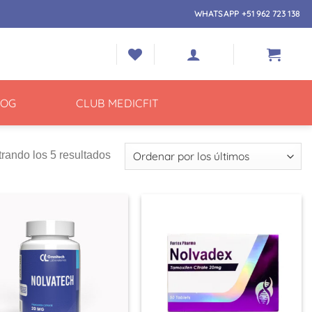
WHATSAPP +51 962 723 138
LOG
CLUB MEDICFIT
Ordenado
rando los 5 resultados
por
los
últimos