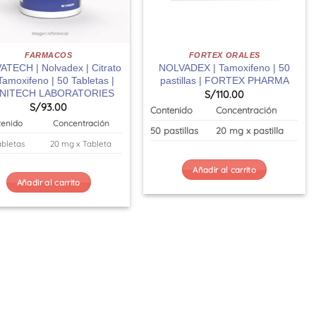
FARMACOS
FORTEX ORALES
TECH | Nolvadex | Citrato
NOLVADEX | Tamoxifeno | 50
Tamoxifeno | 50 Tabletas |
pastillas | FORTEX PHARMA
NITECH LABORATORIES
S/
110.00
S/
93.00
Contenido
Concentración
tenido
Concentración
50 pastillas
20 mg x pastilla
abletas
20 mg x Tableta
Añadir al carrito
Añadir al carrito