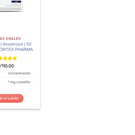
EX ORALES
 Anastrozol | 50
| FORTEX PHARMA
orado
/
110.00
n
5
de 5
Concentración
1 mg x pastilla
r al carrito