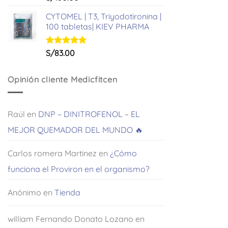
con
5.00
de 5
CYTOMEL | T3, Triyodotironina |
100 tabletas| KIEV PHARMA
Valorado
S/
83.00
con
5.00
de 5
Opinión cliente Medicfitcen
Raúl
en
DNP – DINITROFENOL – EL
MEJOR QUEMADOR DEL MUNDO 🔥
Carlos romera Martinez
en
¿Cómo
funciona el Proviron en el organismo?
Anónimo
en
Tienda
william Fernando Donato Lozano
en