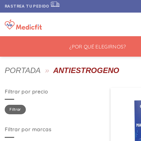
Saltar
RASTREA TU PEDIDO
al
contenido
¿POR QUÉ ELEGIRNOS?
PORTADA
»
ANTIESTROGENO
Filtrar por precio
Precio
Precio
Filtrar
mínimo
máximo
Filtrar por marcas