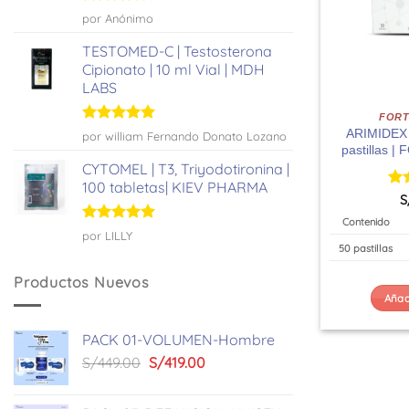
Valorado
por Anónimo
con
4
de
5
TESTOMED-C | Testosterona
Cipionato | 10 ml Vial | MDH
LABS
FORT
Valorado
ARIMIDEX |
por william Fernando Donato Lozano
con
5
de 5
pastillas 
CYTOMEL | T3, Triyodotironina |
100 tabletas| KIEV PHARMA
Val
S
co
Contenido
Valorado
por LILLY
con
5
de 5
50 pastillas
Productos Nuevos
Añadi
PACK 01-VOLUMEN-Hombre
El
El
S/
449.00
S/
419.00
precio
precio
original
actual