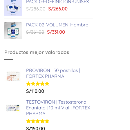
PACK 03-DEFINICION-UNISEX
era:
es:
El
El
S/
286.00
S/
266.00
S/449.00.
S/419.00.
precio
precio
original
actual
PACK 02-VOLUMEN-Hombre
era:
es:
El
El
S/
361.00
S/
331.00
S/286.00.
S/266.00.
precio
precio
original
actual
era:
es:
Productos mejor valorados
S/361.00.
S/331.00.
PROVIRON | 50 pastillas |
FORTEX PHARMA
Valorado
S/
110.00
con
5.00
de 5
TESTOVIRON | Testosterona
Enantato | 10 ml Vial | FORTEX
PHARMA
Valorado
S/
150.00