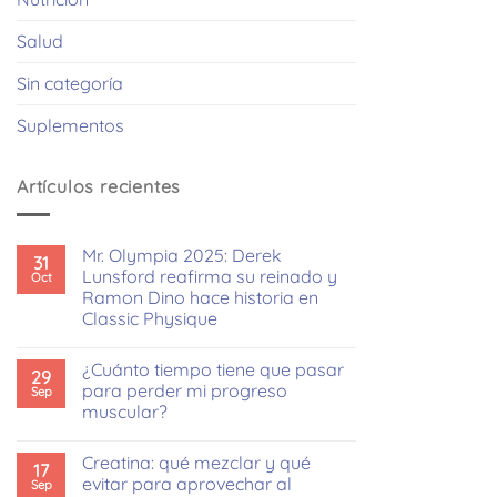
Salud
Sin categoría
Suplementos
Artículos recientes
Mr. Olympia 2025: Derek
31
Lunsford reafirma su reinado y
Oct
Ramon Dino hace historia en
Classic Physique
No
hay
¿Cuánto tiempo tiene que pasar
comentarios
29
en
para perder mi progreso
Sep
Mr.
muscular?
Olympia
2025:
No
Derek
hay
Lunsford
Creatina: qué mezclar y qué
comentarios
17
reafirma
en
evitar para aprovechar al
Sep
su
¿Cuánto