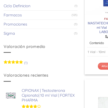
Ciclo Definicion
(1)
Farmacos
(125)
F
MASTATECH 
Promociones
(3)
ml Via
LABO
Sigma
(3)
S
Contenido
Valoración promedio
1 Vial - 10ml
(1)
Añadi
Valorado
con
5
de 5
Valoraciones recientes
CIPIONAX | Testosterona
Cipionato| 10 ml Vial | FORTEX
PHARMA