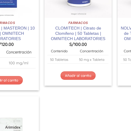
ARMACOS
FARMACOS
| MASTERON | 10
CLOMITECH | Citrato de
NOLVA
l | OMNITECH
Clomifeno | 50 Tabletas |
de 
RATORIES
OMNITECH LABORATORIES
OM
/
120.00
S/
100.00
Contenido
Concentración
Con
Concentración
50 Tabletas
50 mg x Tableta
50 T
100 mg/ml
Añadir al carrito
r al carrito