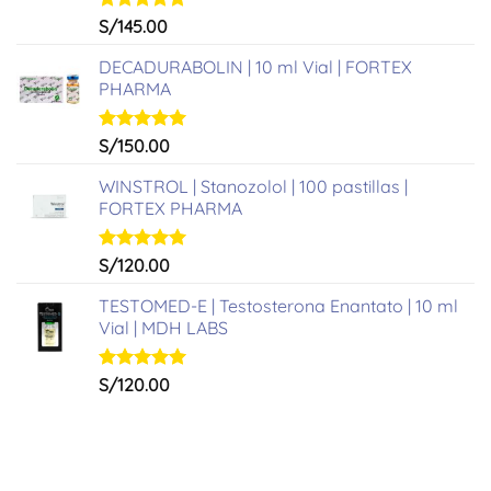
Valorado
S/
145.00
con
5.00
de 5
DECADURABOLIN | 10 ml Vial | FORTEX
PHARMA
Valorado
S/
150.00
con
5.00
de 5
WINSTROL | Stanozolol | 100 pastillas |
FORTEX PHARMA
Valorado
S/
120.00
con
5.00
de 5
TESTOMED-E | Testosterona Enantato | 10 ml
Vial | MDH LABS
Valorado
S/
120.00
con
5.00
de 5