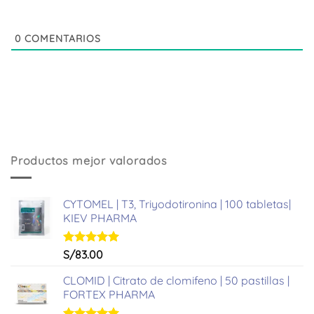
0
COMENTARIOS
Productos mejor valorados
CYTOMEL | T3, Triyodotironina | 100 tabletas|
KIEV PHARMA
Valorado
S/
83.00
con
5.00
de 5
CLOMID | Citrato de clomifeno | 50 pastillas |
FORTEX PHARMA