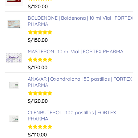
Valorado
S/
120.00
con
5.00
de 5
BOLDENONE | Boldenona | 10 ml Vial | FORTEX
PHARMA
Valorado
S/
150.00
con
5.00
de 5
MASTERON | 10 ml Vial | FORTEX PHARMA
Valorado
S/
170.00
con
5.00
de 5
ANAVAR | Oxandrolona | 50 pastillas | FORTEX
PHARMA
Valorado
S/
120.00
con
5.00
de 5
CLENBUTEROL | 100 pastillas | FORTEX
PHARMA
Valorado
S/
110.00