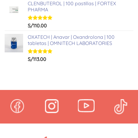
de 5
CLENBUTEROL | 100 pastillas | FORTEX
PHARMA
Valorado
S/
110.00
con
5.00
de 5
OXATECH | Anavar | Oxandrolona | 100
tabletas | OMNITECH LABORATORIES
Valorado
S/
113.00
con
5.00
de 5