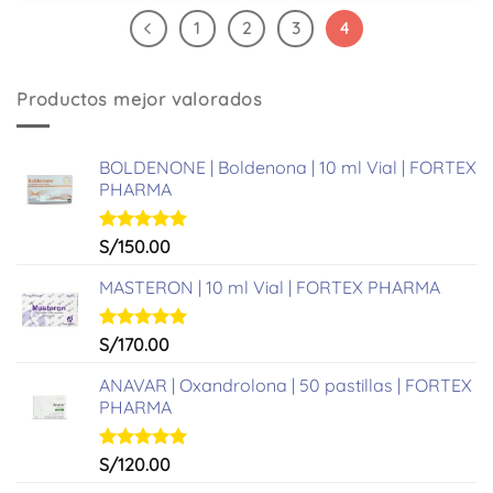
1
2
3
4
Productos mejor valorados
BOLDENONE | Boldenona | 10 ml Vial | FORTEX
PHARMA
Valorado
S/
150.00
con
5.00
de 5
MASTERON | 10 ml Vial | FORTEX PHARMA
Valorado
S/
170.00
con
5.00
de 5
ANAVAR | Oxandrolona | 50 pastillas | FORTEX
PHARMA
Valorado
S/
120.00
con
5.00