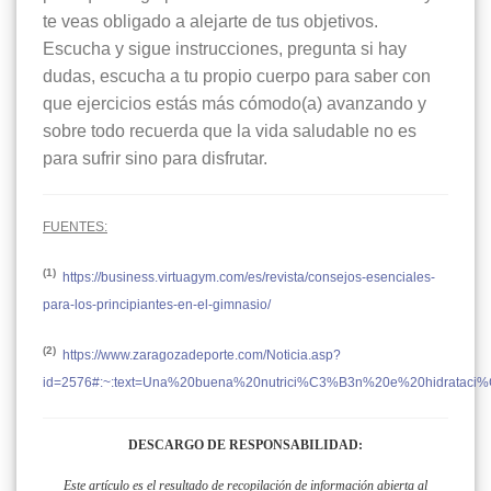
te veas obligado a alejarte de tus objetivos.
Escucha y sigue instrucciones, pregunta si hay
dudas, escucha a tu propio cuerpo para saber con
que ejercicios estás más cómodo(a) avanzando y
sobre todo recuerda que la vida saludable no es
para sufrir sino para disfrutar.
FUENTES:
(1)
https://business.virtuagym.com/es/revista/consejos-esenciales-
para-los-principiantes-en-el-gimnasio/
(2)
https://www.zaragozadeporte.com/Noticia.asp?
id=2576#:~:text=Una%20buena%20nutrici%C3%B3n%20e%20hidrataci%C
DESCARGO DE RESPONSABILIDAD:
Este artículo es el resultado de recopilación de información abierta al