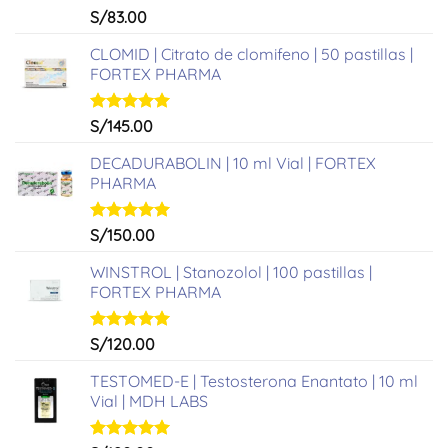
Valorado
S/
83.00
con
5.00
de 5
CLOMID | Citrato de clomifeno | 50 pastillas |
FORTEX PHARMA
Valorado
S/
145.00
con
5.00
de 5
DECADURABOLIN | 10 ml Vial | FORTEX
PHARMA
Valorado
S/
150.00
con
5.00
de 5
WINSTROL | Stanozolol | 100 pastillas |
FORTEX PHARMA
Valorado
S/
120.00
con
5.00
de 5
TESTOMED-E | Testosterona Enantato | 10 ml
Vial | MDH LABS