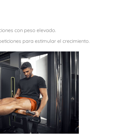
ticiones con peso elevado.
eticiones para estimular el crecimiento.