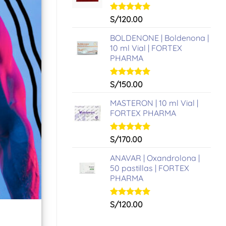
Valorado
S/
120.00
con
5.00
de 5
BOLDENONE | Boldenona |
10 ml Vial | FORTEX
PHARMA
Valorado
S/
150.00
con
5.00
de 5
MASTERON | 10 ml Vial |
FORTEX PHARMA
Valorado
S/
170.00
con
5.00
de 5
ANAVAR | Oxandrolona |
50 pastillas | FORTEX
PHARMA
Valorado
S/
120.00
con
5.00
de 5