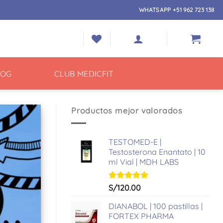
WHATSAPP +51 962 723 138
LOG
CLUB MEDICFIT
Productos mejor valorados
TESTOMED-E |
Testosterona Enantato | 10
ml Vial | MDH LABS
Valorado
S/
120.00
con
5.00
de 5
DIANABOL | 100 pastillas |
FORTEX PHARMA