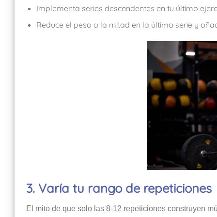
Implementa series descendentes en tu último ejerci
Reduce el peso a la mitad en la última serie y aña
3. Varía tu rango de repeticiones
El mito de que solo las 8-12 repeticiones construyen 