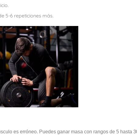
cio.
de 5-6 repeticiones más.
músculo es erróneo. Puedes ganar masa con rangos de 5 hasta 3