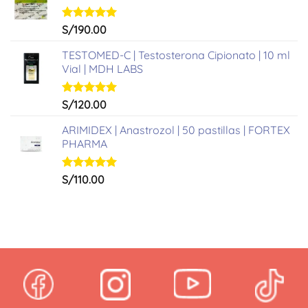
Valorado
S/
190.00
con
5.00
de 5
TESTOMED-C | Testosterona Cipionato | 10 ml
Vial | MDH LABS
Valorado
S/
120.00
con
5.00
de 5
ARIMIDEX | Anastrozol | 50 pastillas | FORTEX
PHARMA
Valorado
S/
110.00
con
5.00
de 5