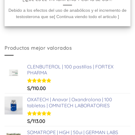
Debido a los efectos del uso de anabólicos y el incremento de
testosterona que se[ Continua viendo todo el articulo ]
Productos mejor valorados
CLENBUTEROL | 100 pastillas | FORTEX
PHARMA
Valorado
S/
110.00
con
5.00
de 5
OXATECH | Anavar | Oxandrolona | 100
tabletas | OMNITECH LABORATORIES
Valorado
S/
113.00
con
5.00
de 5
SOMATROPE | HGH | 50ui | GERMAN LABS