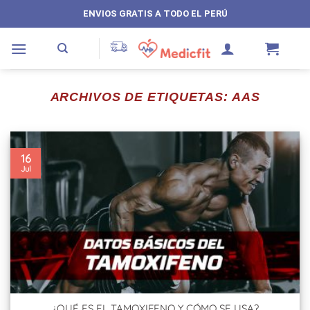
Saltar
ENVIOS GRATIS A TODO EL PERÚ
al
contenido
ARCHIVOS DE ETIQUETAS:
AAS
16
Jul
¿QUÉ ES EL TAMOXIFENO Y CÓMO SE USA?