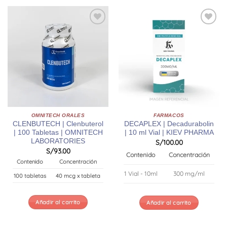
OMNITECH ORALES
FARMACOS
CLENBUTECH | Clenbuterol
DECAPLEX | Decadurabolin
| 100 Tabletas | OMNITECH
| 10 ml Vial | KIEV PHARMA
LABORATORIES
S/
100.00
S/
93.00
Contenido
Concentración
Contenido
Concentración
1 Vial - 10ml
300 mg/ml
100 tabletas
40 mcg x tableta
Añadir al carrito
Añadir al carrito