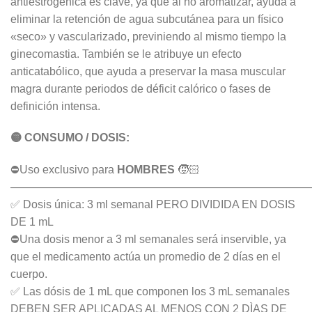
antiestrogénica es clave, ya que al no aromatizar, ayuda a
eliminar la retención de agua subcutánea para un físico
«seco» y vascularizado, previniendo al mismo tiempo la
ginecomastia. También se le atribuye un efecto
anticatabólico, que ayuda a preservar la masa muscular
magra durante periodos de déficit calórico o fases de
definición intensa.
🟡 CONSUMO / DOSIS:
⛔Uso exclusivo para
HOMBRES
🧒🏻
———————————————————————————
✅ Dosis única: 3 ml semanal PERO DIVIDIDA EN DOSIS
DE 1 mL
⛔Una dosis menor a 3 ml semanales será inservible, ya
que el medicamento actúa un promedio de 2 días en el
cuerpo.
✅ Las dósis de 1 mL que componen los 3 mL semanales
DEBEN SER APLICADAS AL MENOS CON 2 DÌAS DE