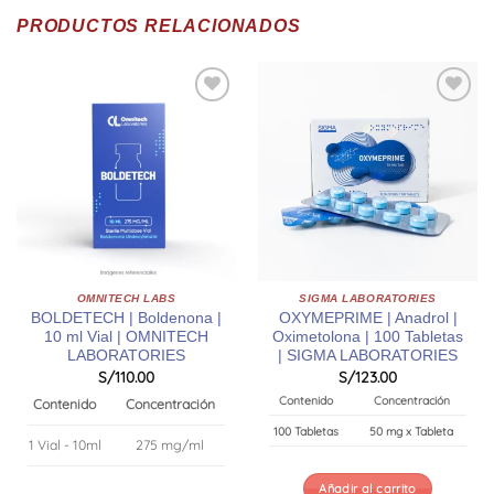
PRODUCTOS RELACIONADOS
OMNITECH LABS
SIGMA LABORATORIES
BOLDETECH | Boldenona |
OXYMEPRIME | Anadrol |
10 ml Vial | OMNITECH
Oximetolona | 100 Tabletas
LABORATORIES
| SIGMA LABORATORIES
S/
110.00
S/
123.00
Contenido
Concentración
Contenido
Concentración
100 Tabletas
50 mg x Tableta
1 Vial - 10ml
275 mg/ml
Añadir al carrito