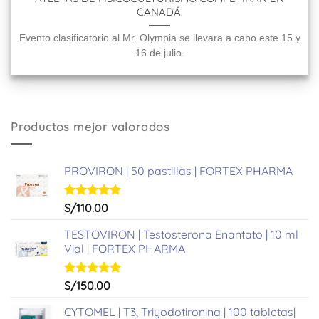
CANADÁ.
Evento clasificatorio al Mr. Olympia se llevara a cabo este 15 y
16 de julio.
Productos mejor valorados
PROVIRON | 50 pastillas | FORTEX PHARMA
Valorado
S/
110.00
con
5.00
de 5
TESTOVIRON | Testosterona Enantato | 10 ml
Vial | FORTEX PHARMA
Valorado
S/
150.00
con
5.00
de 5
CYTOMEL | T3, Triyodotironina | 100 tabletas|