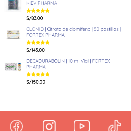
KIEV PHARMA
Valorado
S/
83.00
con
5.00
de 5
CLOMID | Citrato de clomifeno | 50 pastillas |
FORTEX PHARMA
Valorado
S/
145.00
con
5.00
de 5
DECADURABOLIN | 10 ml Vial | FORTEX
PHARMA
Valorado
S/
150.00
con
5.00
de 5