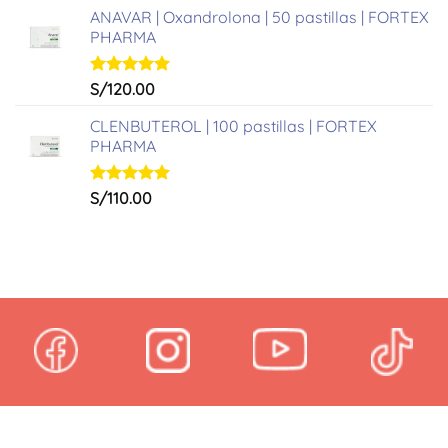
de 5
ANAVAR | Oxandrolona | 50 pastillas | FORTEX
PHARMA
Valorado
S/
120.00
con
5.00
de 5
CLENBUTEROL | 100 pastillas | FORTEX
PHARMA
Valorado
S/
110.00
con
5.00
de 5