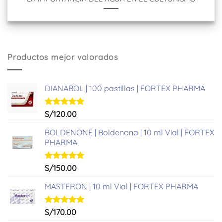
Productos mejor valorados
DIANABOL | 100 pastillas | FORTEX PHARMA
Valorado
S/
120.00
con
5.00
de 5
BOLDENONE | Boldenona | 10 ml Vial | FORTEX
PHARMA
Valorado
S/
150.00
con
5.00
de 5
MASTERON | 10 ml Vial | FORTEX PHARMA
Valorado
S/
170.00
con
5.00