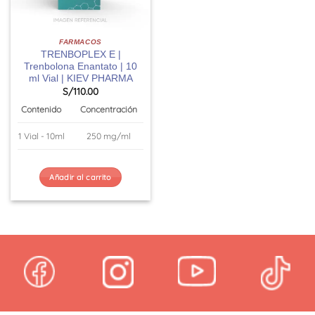
FARMACOS
TRENBOPLEX E |
Trenbolona Enantato | 10
ml Vial | KIEV PHARMA
S/
110.00
Contenido
Concentración
1 Vial - 10ml
250 mg/ml
Añadir al carrito