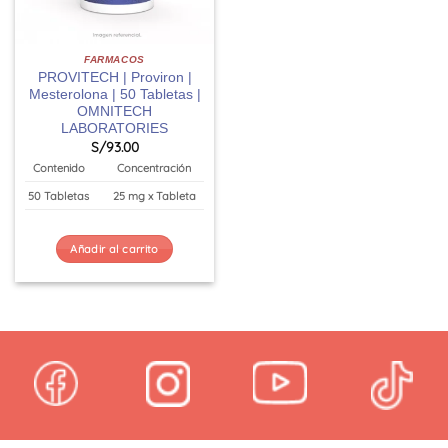
FARMACOS
PROVITECH | Proviron |
Mesterolona | 50 Tabletas |
OMNITECH
LABORATORIES
S/
93.00
Contenido
Concentración
50 Tabletas
25 mg x Tableta
Añadir al carrito