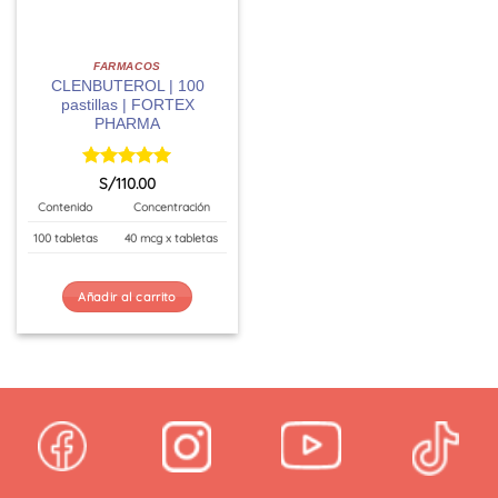
FARMACOS
CLENBUTEROL | 100
pastillas | FORTEX
PHARMA
Valorado
S/
110.00
con
5
de 5
Contenido
Concentración
100 tabletas
40 mcg x tabletas
Añadir al carrito