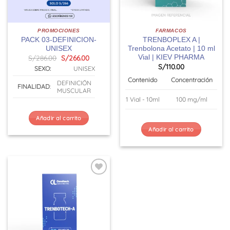
PROMOCIONES
FARMACOS
PACK 03-DEFINICION-
TRENBOPLEX A |
UNISEX
Trenbolona Acetato | 10 ml
El
El
Vial | KIEV PHARMA
S/
286.00
S/
266.00
precio
precio
S/
110.00
SEXO:
UNISEX
original
actual
era:
es:
Contenido
Concentración
DEFINICIÓN
S/286.00.
S/266.00.
FINALIDAD
:
MUSCULAR
1 Vial - 10ml
100 mg/ml
Añadir al carrito
Añadir al carrito