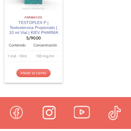
FARMACOS
TESTOPLEX P |
Testosterona Propionato |
10 ml Vial | KIEV PHARMA
S/
90.00
Contenido
Concentración
1 Vial - 10ml
100 mg/ml
Añadir al carrito