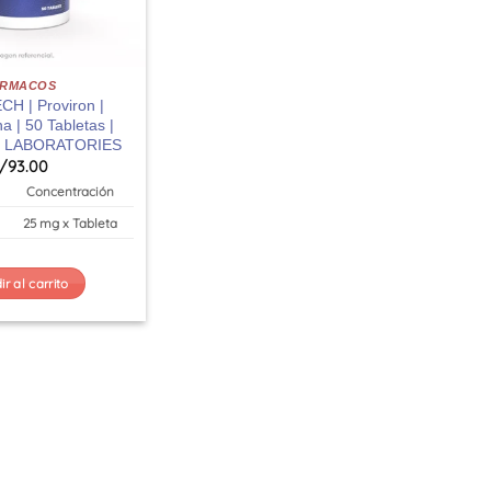
ARMACOS
H | Proviron |
a | 50 Tabletas |
 LABORATORIES
/
93.00
Concentración
25 mg x Tableta
r al carrito