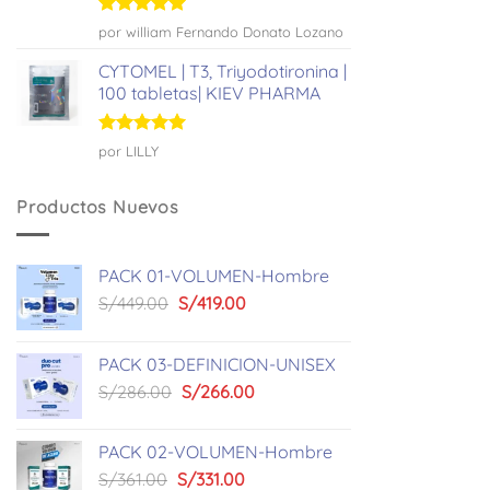
Valorado
por william Fernando Donato Lozano
con
5
de 5
CYTOMEL | T3, Triyodotironina |
100 tabletas| KIEV PHARMA
Valorado
por LILLY
con
5
de 5
Productos Nuevos
PACK 01-VOLUMEN-Hombre
El
El
S/
449.00
S/
419.00
precio
precio
original
actual
PACK 03-DEFINICION-UNISEX
era:
es:
El
El
S/
286.00
S/
266.00
S/449.00.
S/419.00.
precio
precio
original
actual
PACK 02-VOLUMEN-Hombre
era:
es:
El
El
S/
361.00
S/
331.00
S/286.00.
S/266.00.