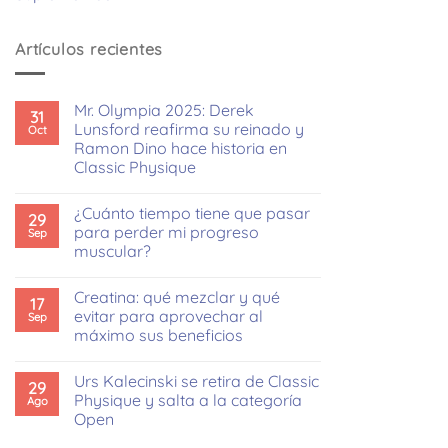
Artículos recientes
Mr. Olympia 2025: Derek
31
Lunsford reafirma su reinado y
Oct
Ramon Dino hace historia en
Classic Physique
No
hay
¿Cuánto tiempo tiene que pasar
comentarios
29
en
para perder mi progreso
Sep
Mr.
muscular?
Olympia
2025:
No
Derek
hay
Lunsford
Creatina: qué mezclar y qué
comentarios
17
reafirma
en
evitar para aprovechar al
Sep
su
¿Cuánto
reinado
máximo sus beneficios
tiempo
y
tiene
Ramon
No
que
Dino
hay
pasar
Urs Kalecinski se retira de Classic
hace
comentarios
29
para
en
historia
Physique y salta a la categoría
Ago
perder
Creatina:
en
mi
Open
qué
Classic
progreso
mezclar
Physique
muscular?
No
y