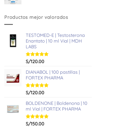
precio
precio
original
actual
era:
es:
Productos mejor valorados
S/361.00.
S/331.00.
TESTOMED-E | Testosterona
Enantato | 10 ml Vial | MDH
LABS
Valorado
S/
120.00
con
5.00
de 5
DIANABOL | 100 pastillas |
FORTEX PHARMA
Valorado
S/
120.00
con
5.00
de 5
BOLDENONE | Boldenona | 10
ml Vial | FORTEX PHARMA
Valorado
S/
150.00
con
5.00