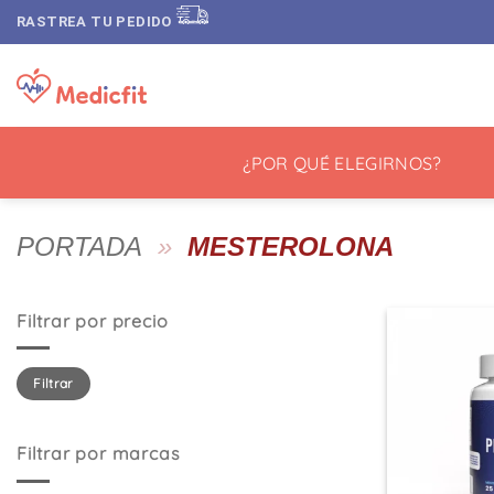
Saltar
RASTREA TU PEDIDO
al
contenido
¿POR QUÉ ELEGIRNOS?
PORTADA
»
MESTEROLONA
Filtrar por precio
Precio
Precio
Filtrar
mínimo
máximo
Filtrar por marcas