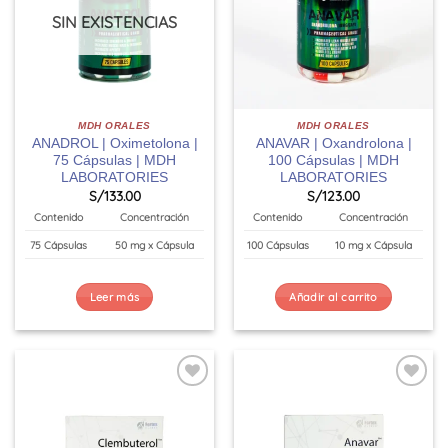
SIN EXISTENCIAS
MDH ORALES
MDH ORALES
ANADROL | Oximetolona |
ANAVAR | Oxandrolona |
75 Cápsulas | MDH
100 Cápsulas | MDH
LABORATORIES
LABORATORIES
S/
133.00
S/
123.00
Contenido
Concentración
Contenido
Concentración
75 Cápsulas
50 mg x Cápsula
100 Cápsulas
10 mg x Cápsula
Leer más
Añadir al carrito