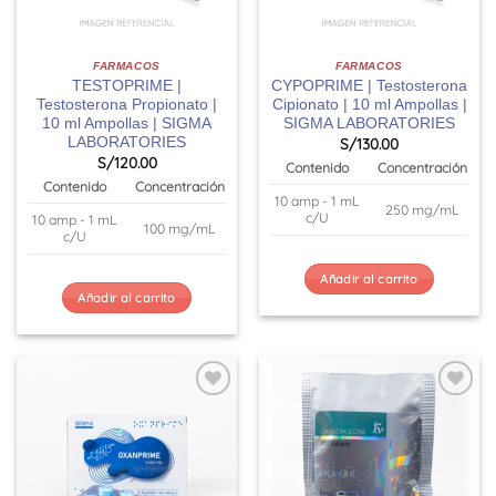
FARMACOS
FARMACOS
TESTOPRIME |
CYPOPRIME | Testosterona
Testosterona Propionato |
Cipionato | 10 ml Ampollas |
10 ml Ampollas | SIGMA
SIGMA LABORATORIES
LABORATORIES
S/
130.00
S/
120.00
Contenido
Concentración
Contenido
Concentración
10 amp - 1 mL
250 mg/mL
c/U
10 amp - 1 mL
100 mg/mL
c/U
Añadir al carrito
Añadir al carrito