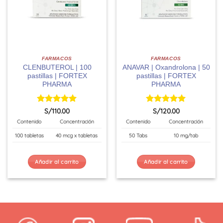
FARMACOS
FARMACOS
CLENBUTEROL | 100
ANAVAR | Oxandrolona | 50
pastillas | FORTEX
pastillas | FORTEX
PHARMA
PHARMA
Valorado
Valorado
S/
110.00
S/
120.00
con
5
de 5
con
5
de 5
Contenido
Concentración
Contenido
Concentración
100 tabletas
40 mcg x tabletas
50 Tabs
10 mg/tab
Añadir al carrito
Añadir al carrito