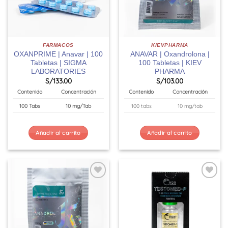
FARMACOS
KIEVPHARMA
OXANPRIME | Anavar | 100
ANAVAR | Oxandrolona |
Tabletas | SIGMA
100 Tabletas | KIEV
LABORATORIES
PHARMA
S/
133.00
S/
103.00
Contenido
Concentración
Contenido
Concentración
100 Tabs
10 mg/Tab
100 tabs
10 mg/tab
Añadir al carrito
Añadir al carrito