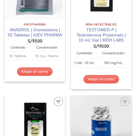
KIEVPHARMA
MDH INYECTABLES
ANADROL | Oximetolona |
TESTOMED-P |
50 Tabletas | KIEV PHARMA
Testosterona Propionato |
10 mL Vial | MDH LABS
S/
93.00
S/
110.00
Contenido
Concentración
Contenido
Concentración
50 Tabletas
50 mg x Tableta
1 vial - 10 mL
100 mg/mL
Añadir al carrito
Añadir al carrito