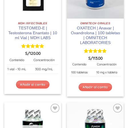
MDH INYECTABLES
OMNITECH ORALES
TESTOMED-E |
OXATECH | Anavar |
Testosterona Enantato | 10
Oxandrolona | 100 tabletas
ml Vial | MDH LABS
| OMNITECH
LABORATORIES
Valorado
S/
120.00
con
5
de 5
Valorado
S/
113.00
Contenido
Concentración
con
5
de 5
Contenido
Concentración
1 vial - 10 mL
300 mg/mL
100 tabletas
10 mg x tableta
Añadir al carrito
Añadir al carrito