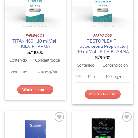
FARMACOS
FARMACOS
TITAN 400 | 10 ml Vial |
TESTOPLEX P |
KIEV PHARMA
Testosterona Propionato |
10 ml Vial | KIEV PHARMA
S/
110.00
S/
90.00
Contenido
Concentración
Contenido
Concentración
1 Vial - 10ml
400 mg/ml
1 Vial - 10ml
100 mg/ml
Añadir al carrito
Añadir al carrito