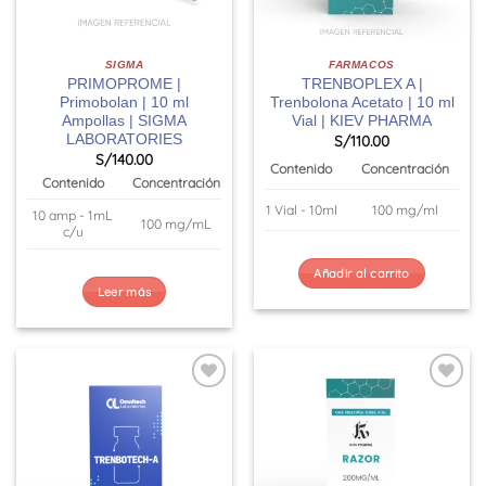
SIGMA
FARMACOS
PRIMOPROME |
TRENBOPLEX A |
Primobolan | 10 ml
Trenbolona Acetato | 10 ml
Ampollas | SIGMA
Vial | KIEV PHARMA
LABORATORIES
S/
110.00
S/
140.00
Contenido
Concentración
Contenido
Concentración
1 Vial - 10ml
100 mg/ml
10 amp - 1mL
100 mg/mL
c/u
Añadir al carrito
Leer más