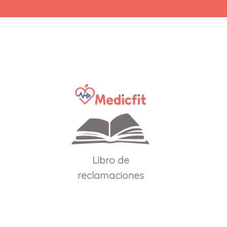
Physique
y
salta
a
la
categoría
Open
Libro de
reclamaciones