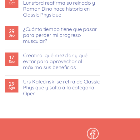
Lunsford reafirma su reinado y
Oct
Ramon Dino hace historia en
Classic Physique
No
hay
¿Cuánto tiempo tiene que pasar
comentarios
29
en
para perder mi progreso
Sep
Mr.
muscular?
Olympia
2025:
No
Derek
hay
Lunsford
Creatina: qué mezclar y qué
comentarios
17
reafirma
en
evitar para aprovechar al
Sep
su
¿Cuánto
reinado
máximo sus beneficios
tiempo
y
tiene
Ramon
No
que
Dino
hay
pasar
Urs Kalecinski se retira de Classic
hace
comentarios
29
para
en
historia
Physique y salta a la categoría
Ago
perder
Creatina:
en
mi
Open
qué
Classic
progreso
mezclar
Physique
muscular?
No
y
hay
qué
comentarios
evitar
en
para
Urs
aprovechar
Kalecinski
al
se
máximo
retira
sus
de
beneficios
Classic