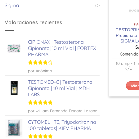
Sigma
(3)
Valoraciones recientes
F
TESTOPRIME
Propionato 
SIGMA 
CIPIONAX | Testosterona
S
Cipionato| 10 ml Vial | FORTEX
PHARMA
Contenido
10 amp - 1 
c/U
Valorado
por Anónimo
con
4
de
5
TESTOMED-C | Testosterona
Añadi
Cipionato | 10 ml Vial | MDH
LABS
Valorado
por william Fernando Donato Lozano
con
5
de 5
CYTOMEL | T3, Triyodotironina |
100 tabletas| KIEV PHARMA