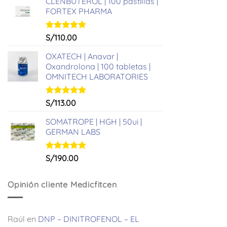
CLENBUTEROL | 100 pastillas |
FORTEX PHARMA
Valorado
S/
110.00
con
5.00
de 5
OXATECH | Anavar |
Oxandrolona | 100 tabletas |
OMNITECH LABORATORIES
Valorado
S/
113.00
con
5.00
de 5
SOMATROPE | HGH | 50ui |
GERMAN LABS
Valorado
S/
190.00
con
5.00
de 5
Opinión cliente Medicfitcen
Raúl
en
DNP – DINITROFENOL – EL