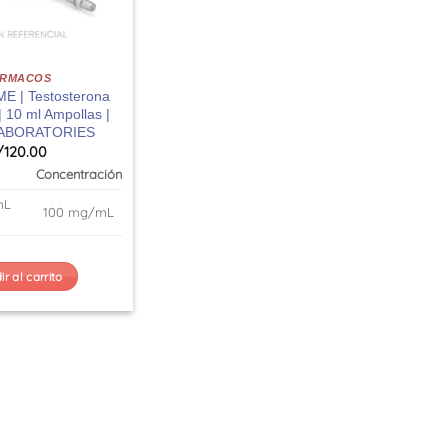
ARMACOS
 | Testosterona
| 10 ml Ampollas |
LABORATORIES
/
120.00
Concentración
mL
100 mg/mL
r al carrito