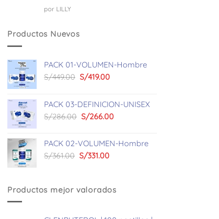
Valorado
por LILLY
con
5
de 5
Productos Nuevos
PACK 01-VOLUMEN-Hombre
El
El
S/
449.00
S/
419.00
precio
precio
original
actual
PACK 03-DEFINICION-UNISEX
era:
es:
El
El
S/
286.00
S/
266.00
S/449.00.
S/419.00.
precio
precio
original
actual
PACK 02-VOLUMEN-Hombre
era:
es:
El
El
S/
361.00
S/
331.00
S/286.00.
S/266.00.
precio
precio
original
actual
era:
es:
Productos mejor valorados
S/361.00.
S/331.00.