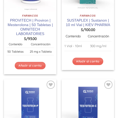
FARMACOS
FARMACOS
PROVITECH | Proviron |
SUSTAPLEX | Sustanon |
Mesterolona | 50 Tabletas |
10 ml Vial | KIEV PHARMA
OMNITECH
S/
100.00
LABORATORIES
Contenido
Concentración
S/
93.00
Contenido
Concentración
1 Vial - 10ml
300 mg/ml
50 Tabletas
25 mg x Tableta
Añadir al carrito
Añadir al carrito