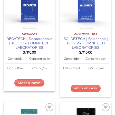
FARMACOS
OMNITECH LABS
DECATECH | Decadurabolin
BOLDETECH | Boldenona |
| 10 ml Vial | OMNITECH
10 ml Vial | OMNITECH
LABORATORIES
LABORATORIES
S/
110.00
S/
110.00
Contenido
Concentración
Contenido
Concentración
1 Vial - 10ml
275 mg/ml
1 Vial - 10ml
275 mg/ml
Añadir al carrito
Añadir al carrito