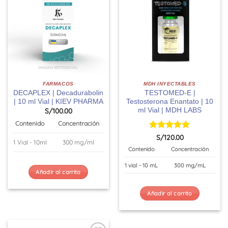
FARMACOS
MDH INYECTABLES
DECAPLEX | Decadurabolin
TESTOMED-E |
| 10 ml Vial | KIEV PHARMA
Testosterona Enantato | 10
ml Vial | MDH LABS
S/
100.00
Contenido
Concentración
Valorado
S/
120.00
1 Vial - 10ml
300 mg/ml
con
5
de 5
Contenido
Concentración
1 vial - 10 mL
300 mg/mL
Añadir al carrito
Añadir al carrito