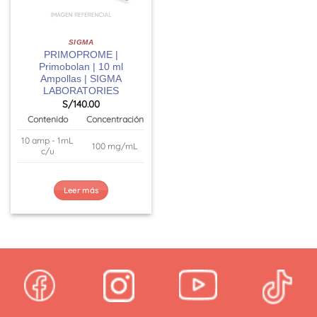
SIGMA
PRIMOPROME |
Primobolan | 10 ml
Ampollas | SIGMA
LABORATORIES
S/
140.00
Contenido
Concentración
10 amp - 1mL
100 mg/mL
c/u
Leer más