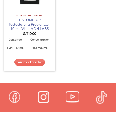
MDH INYECTABLES
TESTOMED-P |
Testosterona Propionato |
10 mL Vial | MDH LABS
S/
110.00
Contenido
Concentración
1 vial - 10 mL
100 mg/mL
Añadir al carrito