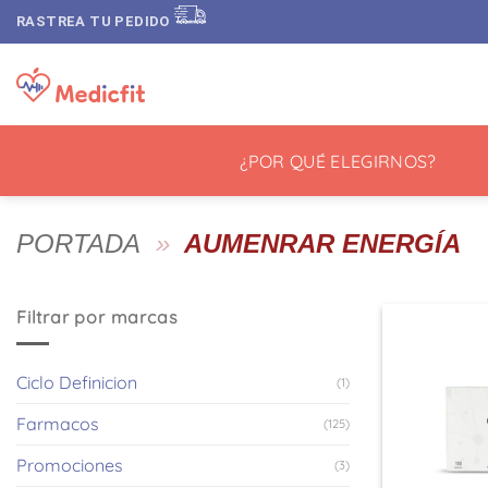
Saltar
RASTREA TU PEDIDO
al
contenido
¿POR QUÉ ELEGIRNOS?
PORTADA
»
AUMENRAR ENERGÍA
Filtrar por marcas
Ciclo Definicion
(1)
Farmacos
(125)
Promociones
(3)