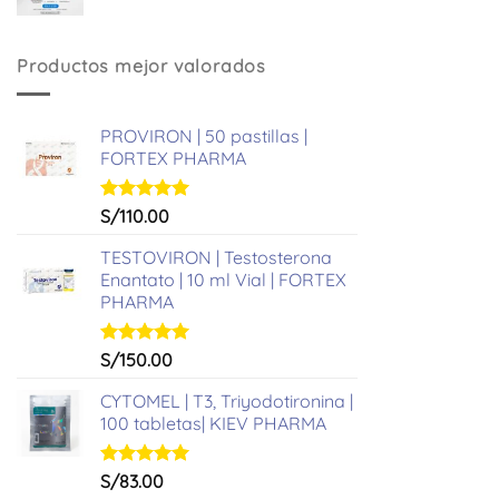
precio
precio
original
actual
era:
es:
Productos mejor valorados
S/361.00.
S/331.00.
PROVIRON | 50 pastillas |
FORTEX PHARMA
Valorado
S/
110.00
con
5.00
de 5
TESTOVIRON | Testosterona
Enantato | 10 ml Vial | FORTEX
PHARMA
Valorado
S/
150.00
con
5.00
de 5
CYTOMEL | T3, Triyodotironina |
100 tabletas| KIEV PHARMA
Valorado
S/
83.00
con
5.00