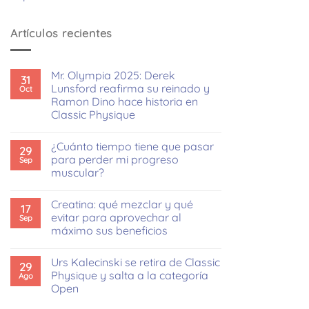
Artículos recientes
Mr. Olympia 2025: Derek
31
Lunsford reafirma su reinado y
Oct
Ramon Dino hace historia en
Classic Physique
No
hay
¿Cuánto tiempo tiene que pasar
comentarios
29
en
para perder mi progreso
Sep
Mr.
muscular?
Olympia
2025:
No
Derek
hay
Lunsford
Creatina: qué mezclar y qué
comentarios
17
reafirma
en
evitar para aprovechar al
Sep
su
¿Cuánto
reinado
máximo sus beneficios
tiempo
y
tiene
Ramon
No
que
Dino
hay
pasar
Urs Kalecinski se retira de Classic
hace
comentarios
29
para
en
historia
Physique y salta a la categoría
Ago
perder
Creatina:
en
mi
Open
qué
Classic
progreso
mezclar
Physique
muscular?
No
y