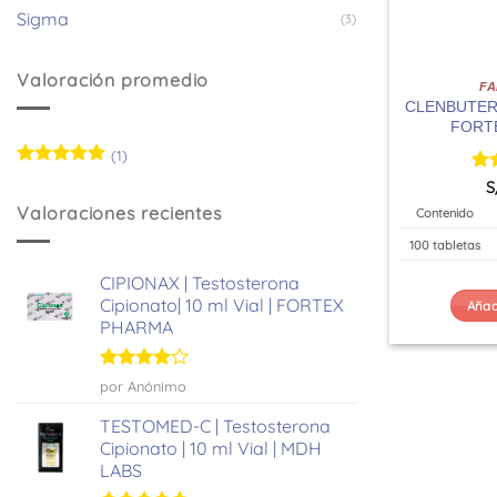
Sigma
(3)
Valoración promedio
F
CLENBUTEROL
FORT
(1)
Valorado
Val
S
con
5
de 5
co
Valoraciones recientes
Contenido
100 tabletas
CIPIONAX | Testosterona
Cipionato| 10 ml Vial | FORTEX
Añadi
PHARMA
Valorado
por Anónimo
con
4
de
5
TESTOMED-C | Testosterona
Cipionato | 10 ml Vial | MDH
LABS