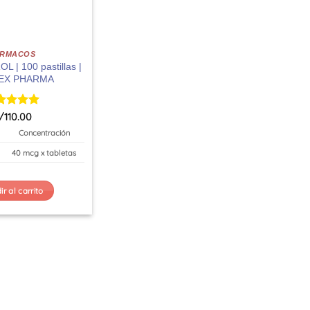
ARMACOS
 | 100 pastillas |
EX PHARMA
orado
/
110.00
n
5
de 5
Concentración
40 mcg x tabletas
r al carrito