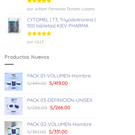
Valorado
por william Fernando Donato Lozano
con
5
de 5
CYTOMEL | T3, Triyodotironina |
100 tabletas| KIEV PHARMA
Valorado
por LILLY
con
5
de 5
Productos Nuevos
PACK 01-VOLUMEN-Hombre
El
El
S/
449.00
S/
419.00
precio
precio
original
actual
PACK 03-DEFINICION-UNISEX
era:
es:
El
El
S/
286.00
S/
266.00
S/449.00.
S/419.00.
precio
precio
original
actual
PACK 02-VOLUMEN-Hombre
era:
es:
El
El
S/
361.00
S/
331.00
S/286.00.
S/266.00.