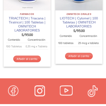
FARMACOS
OMNITECH ORALES
TRIACTECH | Triacana |
LIOTECH | Cytomel | 100
Tiratricol | 100 Tabletas |
Tabletas | OMNITECH
OMNITECH
LABORATORIES
LABORATORIES
S/
93.00
S/
93.00
Contenido
Concentración
Contenido
Concentración
100 tabletas
25 mcg x tableta
100 Tabletas
0,35 mg x Tableta
Añadir al carrito
Añadir al carrito